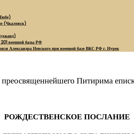
Тюбе)
не (Чкаловск)
Худжанд)
 201 военной базы РФ
нязя Александра Невского при военной базе ВКС РФ г. Нурек
е преосвященнейшего Питирима епис
РОЖДЕСТВЕНСКОЕ ПОСЛАНИЕ