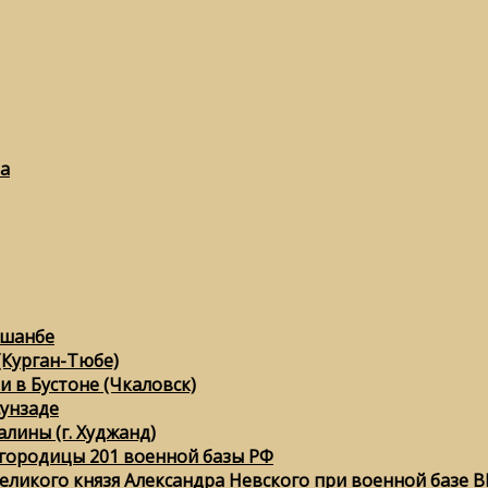
а
ушанбе
(Курган-Тюбе)
 в Бустоне (Чкаловск)
сунзаде
лины (г. Худжанд)
городицы 201 военной базы РФ
еликого князя Александра Невского при военной базе ВК