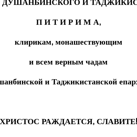
 ДУШАНБИНСКОГО И ТАДЖИКИ
П И Т И Р И М А,
клирикам, монашествующим
и всем верным чадам
шанбинской и Таджикистанской епар
ХРИСТОС РАЖДАЕТСЯ, СЛАВИТЕ