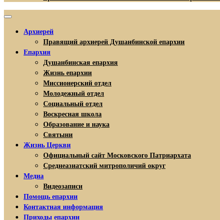
Архиерей
Правящий архиерей Душанбинской епархии
Епархия
Душанбинская епархия
Жизнь епархии
Миссионерский отдел
Молодежный отдел
Социальный отдел
Воскресная школа
Образование и наука
Святыни
Жизнь Церкви
Официальный сайт Московского Патриархата
Среднеазиатский митрополичий округ
Медиа
Видеозаписи
Помощь епархии
Контактная информация
Приходы епархии