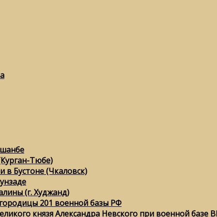
а
ушанбе
(Курган-Тюбе)
 в Бустоне (Чкаловск)
сунзаде
лины (г. Худжанд)
городицы 201 военной базы РФ
еликого князя Александра Невского при военной базе ВК