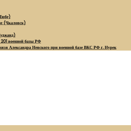
Тюбе)
не (Чкаловск)
Худжанд)
 201 военной базы РФ
нязя Александра Невского при военной базе ВКС РФ г. Нурек