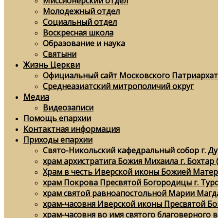
Миссионерский отдел
Молодежный отдел
Социальный отдел
Воскресная школа
Образование и наука
Святыни
Жизнь Церкви
Официальный сайт Московского Патриархат
Среднеазиатский митрополичий округ
Медиа
Видеозаписи
Помощь епархии
Контактная информация
Приходы епархии
Свято-Никольский кафедральный собор г. Д
храм архистратига Божия Михаила г. Бохтар 
Храм в честь Иверской иконы Божией Матери
храм Покрова Пресвятой Богородицы г. Тур
храм святой равноапостольной Марии Магда
храм-часовня Иверской иконы Пресвятой Бо
храм-часовня во имя святого благоверного в