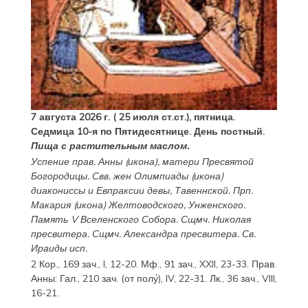
7 августа 2026 г. ( 25 июля ст.ст.), пятница.
Седмица 10-я по Пятидесятнице. День постный.
Пища с растительным маслом.
Успение прав.
Анны
(
икона
), матери Пресвятой
Богородицы. Свв. жен
Олимпиады
(
икона
)
диакониссы и
Евпраксии
девы, Тавеннской. Прп.
Макария
(
икона
) Желтоводского, Унженского.
Память
V Вселенского Собора
. Сщмч.
Николая
пресвитера. Сщмч.
Александра
пресвитера. Св.
Ираиды
исп.
2 Кор., 169 зач., I, 12-20.
Мф., 91 зач., XXII, 23-33.
Прав.
Анны:
Гал., 210 зач. (от полу́), IV, 22-31.
Лк., 36 зач., VIII,
16-21.