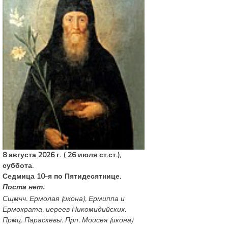
8 августа 2026 г. ( 26 июля ст.ст.),
суббота.
Седмица 10-я по Пятидесятнице.
Поста нет.
Сщмчч.
Ермолая
(
икона
),
Ермиппа
и
Ермократа
, иереев Никомидийских.
Прмц.
Параскевы
. Прп.
Моисея
(
икона
)