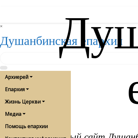
Душ
Skip
to
content
×
Душанбинская епархия
Архиерей
Епархия
Жизнь Церкви
Медиа
Помощь епархии
Официальный сайт Душанби