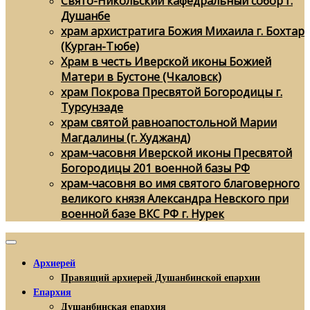
Свято-Никольский кафедральный собор г.
Душанбе
храм архистратига Божия Михаила г. Бохтар
(Курган-Тюбе)
Храм в честь Иверской иконы Божией
Матери в Бустоне (Чкаловск)
храм Покрова Пресвятой Богородицы г.
Турсунзаде
храм святой равноапостольной Марии
Магдалины (г. Худжанд)
храм-часовня Иверской иконы Пресвятой
Богородицы 201 военной базы РФ
храм-часовня во имя святого благоверного
великого князя Александра Невского при
военной базе ВКС РФ г. Нурек
Архиерей
Правящий архиерей Душанбинской епархии
Епархия
Душанбинская епархия