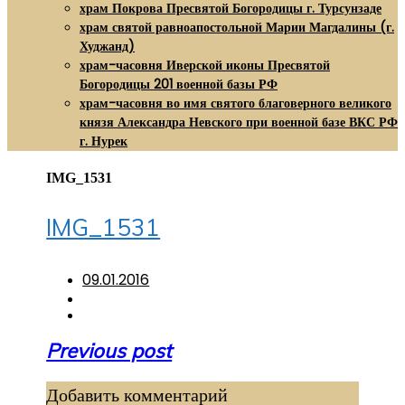
храм Покрова Пресвятой Богородицы г. Турсунзаде
храм святой равноапостольной Марии Магдалины (г.
Худжанд)
храм-часовня Иверской иконы Пресвятой
Богородицы 201 военной базы РФ
храм-часовня во имя святого благоверного великого
князя Александра Невского при военной базе ВКС РФ
г. Нурек
IMG_1531
IMG_1531
09.01.2016
Навигация
Previous post
по
Добавить комментарий
записям