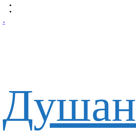
×
Душан