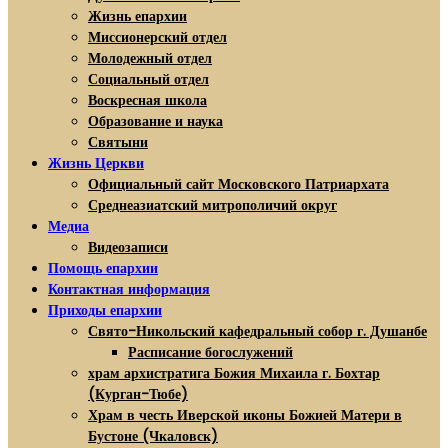
Жизнь епархии
Миссионерский отдел
Молодежный отдел
Социальный отдел
Воскресная школа
Образование и наука
Святыни
Жизнь Церкви
Официальный сайт Московского Патриархата
Среднеазиатский митрополичий округ
Медиа
Видеозаписи
Помощь епархии
Контактная информация
Приходы епархии
Свято-Никольский кафедральный собор г. Душанбе
Расписание богослужений
храм архистратига Божия Михаила г. Бохтар
(Курган-Тюбе)
Храм в честь Иверской иконы Божией Матери в
Бустоне (Чкаловск)