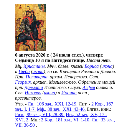
6 августа 2026 г. ( 24 июля ст.ст.), четверг.
Седмица 10-я по Пятидесятнице.
Поста нет.
Мц.
Христины
. Мчч. блгвв. князей
Бориса
(
икона
)
и
Глеба
(
икона
), во св. Крещении Романа и Давида.
Прп.
Поликарпа
, архим. Печерского. Свт.
Георгия
, архиеп. Могилевского. Обретение мощей
прп.
Далмата
Исетского. Сщмч.
Алфея
диакона.
Свв.
Николая
(
икона
) и
Иоанна
испп.,
пресвитеров.
Утр. -
Лк., 106 зач., XXI, 12-19.
Лит. -
2 Кор., 167
зач., I, 1-7.
Мф., 88 зач., XXI, 43-46.
Блгвв. кнн.:
Рим., 99 зач., VIII, 28-39.
Ин., 52 зач., XV, 17 -
XVI, 2.
Мц.:
2 Кор., 181 зач., VI, 1-10.
Лк., 33 зач.,
VII, 36-50
.