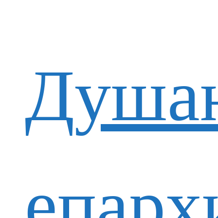
Душан
епарх