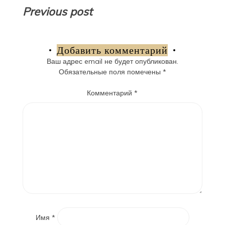
Навигация
Previous post
по
записям
Добавить комментарий
Ваш адрес email не будет опубликован.
Обязательные поля помечены
*
Комментарий
*
Имя
*