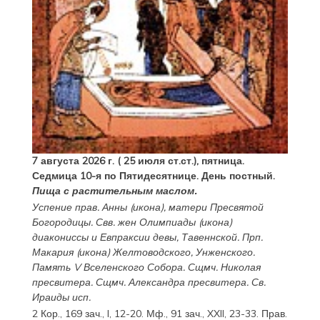
7 августа 2026 г. ( 25 июля ст.ст.), пятница.
Седмица 10-я по Пятидесятнице. День постный.
Пища с растительным маслом.
Успение прав.
Анны
(
икона
), матери Пресвятой
Богородицы. Свв. жен
Олимпиады
(
икона
)
диакониссы и
Евпраксии
девы, Тавеннской. Прп.
Макария
(
икона
) Желтоводского, Унженского.
Память
V Вселенского Собора
. Сщмч.
Николая
пресвитера. Сщмч.
Александра
пресвитера. Св.
Ираиды
исп.
2 Кор., 169 зач., I, 12-20.
Мф., 91 зач., XXII, 23-33.
Прав.