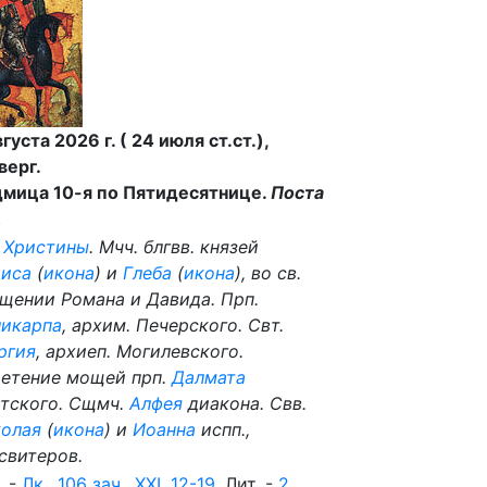
вгуста 2026 г. ( 24 июля ст.ст.),
верг.
мица 10-я по Пятидесятнице.
Поста
.
.
Христины
. Мчч. блгвв. князей
иса
(
икона
) и
Глеба
(
икона
), во св.
щении Романа и Давида. Прп.
икарпа
, архим. Печерского. Свт.
ргия
, архиеп. Могилевского.
етение мощей прп.
Далмата
тского. Сщмч.
Алфея
диакона. Свв.
олая
(
икона
) и
Иоанна
испп.,
свитеров.
. -
Лк., 106 зач., XXI, 12-19.
Лит. -
2