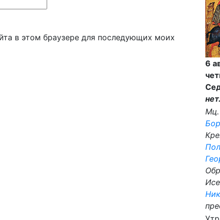
айта в этом браузере для последующих моих
6 а
чет
Сед
нет
Мц
Бор
Кре
Пол
Гео
Обр
Исе
Ник
пре
Утр