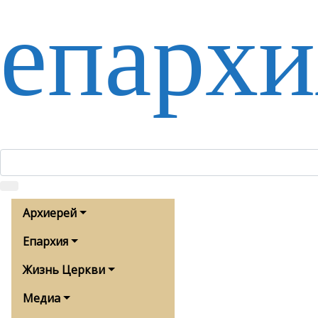
епархи
Архиерей
Епархия
Жизнь Церкви
Медиа