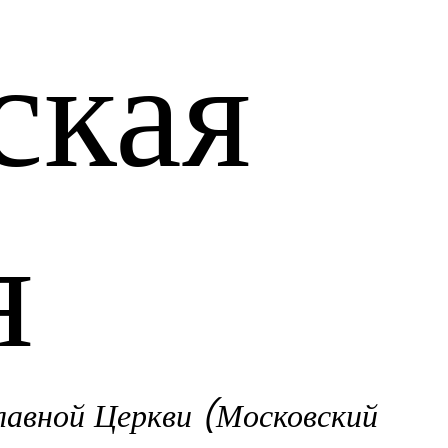
ская
я
лавной Церкви (Московский