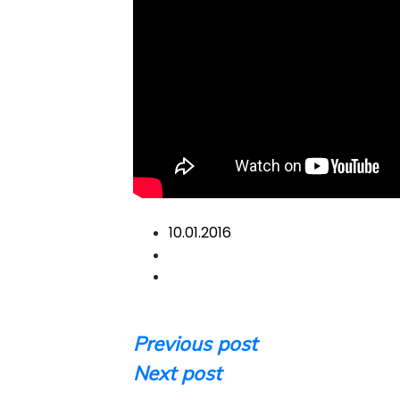
10.01.2016
Навигация
Previous post
Next post
по