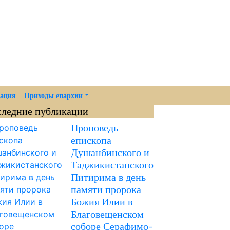
мация
Приходы епархии
следние публикации
Проповедь
епископа
Душанбинского и
Таджикистанского
Питирима в день
памяти пророка
Божия Илии в
Благовещенском
соборе Серафимо-