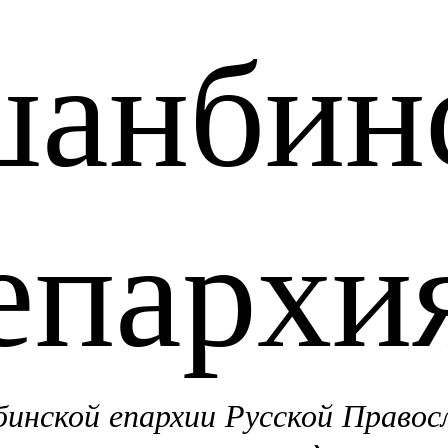
анбин
епархи
нской епархии Русской Правос