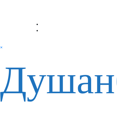
×
Душан