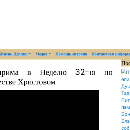
Жизнь Церкви
Медиа
Помощь епархии
Контактная инфор
По
тирима в Неделю 32-ю по
естве Христовом