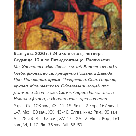
6 августа 2026 г. ( 24 июля ст.ст.), четверг.
Седмица 10-я по Пятидесятнице.
Поста нет.
Мц.
Христины
. Мчч. блгвв. князей
Бориса
(
икона
) и
Глеба
(
икона
), во св. Крещении Романа и Давида.
Прп.
Поликарпа
, архим. Печерского. Свт.
Георгия
,
архиеп. Могилевского. Обретение мощей прп.
Далмата
Исетского. Сщмч.
Алфея
диакона. Свв.
Николая
(
икона
) и
Иоанна
испп., пресвитеров.
Утр. -
Лк., 106 зач., XXI, 12-19.
Лит. -
2 Кор., 167 зач., I,
1-7.
Мф., 88 зач., XXI, 43-46.
Блгвв. кнн.:
Рим., 99 зач.,
VIII, 28-39.
Ин., 52 зач., XV, 17 - XVI, 2.
Мц.:
2 Кор., 181
зач., VI, 1-10.
Лк., 33 зач., VII, 36-50
.