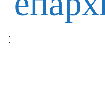
епарх