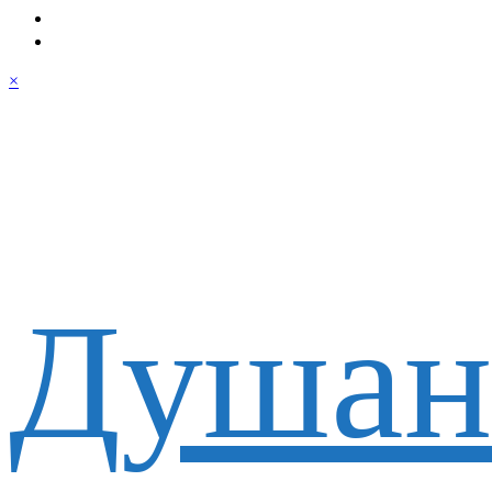
×
Душан