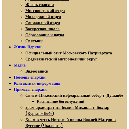
Жизнь епархии
Миссионерский отдел
Молодежный отдел
Социальный отдел
Воскресная школа
Образование и наука
Святыни
Жизнь Церкви
Официальный сайт Московского Патриархата
Среднеазиатский митрополичий округ
Медиа
Видеозаписи
Помощь епархии
Контактная информация
Приходы епархии
Свято-Никольский кафедральный собор г. Душанбе
Расписание богослужений
храм архистратига Божия Михаила г. Бохтар
(Курган-Тюбе)
Храм в честь Иверской иконы Божией Матери в
Бустоне (Чкаловск)