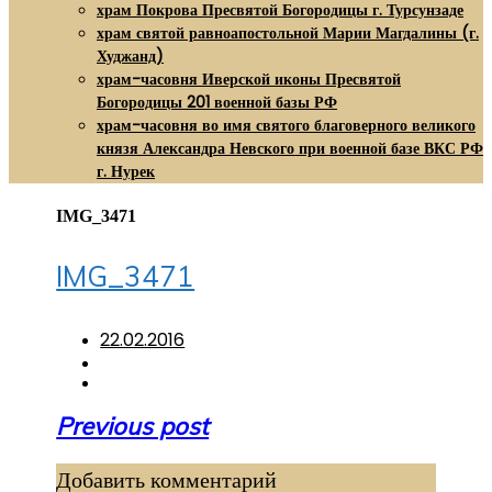
храм Покрова Пресвятой Богородицы г. Турсунзаде
храм святой равноапостольной Марии Магдалины (г.
Худжанд)
храм-часовня Иверской иконы Пресвятой
Богородицы 201 военной базы РФ
храм-часовня во имя святого благоверного великого
князя Александра Невского при военной базе ВКС РФ
г. Нурек
IMG_3471
IMG_3471
22.02.2016
Навигация
Previous post
по
Добавить комментарий
записям