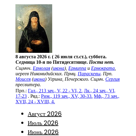
8 августа 2026 г. ( 26 июля ст.ст.), суббота.
Седмица 10-я по Пятидесятнице.
Поста нет.
Сщмчч.
Ермолая
(
икона
),
Ермиппа
и
Ермократа
,
иереев Никомидийских. Прмц.
Параскевы
. Прп.
Моисея
(
икона
) Угрина, Печерского. Сщмч.
Сергия
пресвитера.
Прп.:
Гал., 213 зач., V, 22 - VI, 2.
Лк., 24 зач., VI,
17-23
. Ряд.:
Рим., 119 зач., XV, 30-33.
Мф., 73 зач.,
XVII, 24 - XVIII, 4.
Август 2026
Июль 2026
Июнь 2026