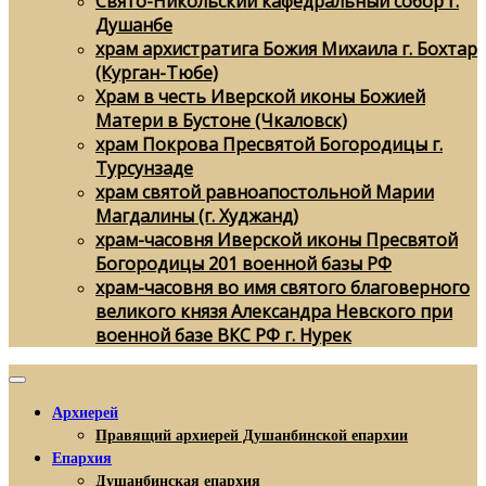
Свято-Никольский кафедральный собор г.
Душанбе
храм архистратига Божия Михаила г. Бохтар
(Курган-Тюбе)
Храм в честь Иверской иконы Божией
Матери в Бустоне (Чкаловск)
храм Покрова Пресвятой Богородицы г.
Турсунзаде
храм святой равноапостольной Марии
Магдалины (г. Худжанд)
храм-часовня Иверской иконы Пресвятой
Богородицы 201 военной базы РФ
храм-часовня во имя святого благоверного
великого князя Александра Невского при
военной базе ВКС РФ г. Нурек
Архиерей
Правящий архиерей Душанбинской епархии
Епархия
Душанбинская епархия