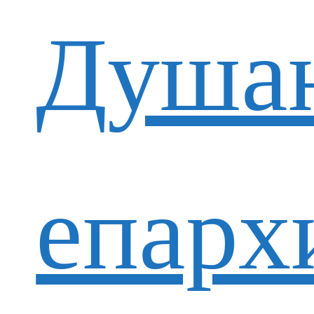
Душан
епарх