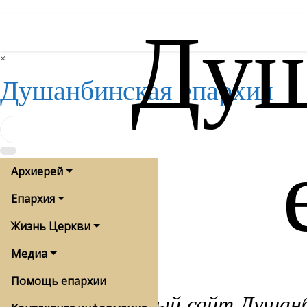
Душ
Skip
to
content
×
Душанбинская епархия
Архиерей
Епархия
Жизнь Церкви
Медиа
Помощь епархии
Официальный сайт Душанби