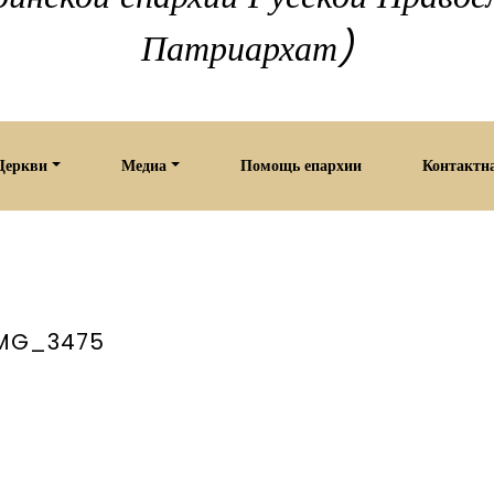
Патриархат)
Церкви
Медиа
Помощь епархии
Контактн
MG_3475