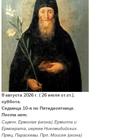
8 августа 2026 г. ( 26 июля ст.ст.),
суббота.
Седмица 10-я по Пятидесятнице.
Поста нет.
Сщмчч.
Ермолая
(
икона
),
Ермиппа
и
Ермократа
, иереев Никомидийских.
Прмц.
Параскевы
. Прп.
Моисея
(
икона
)