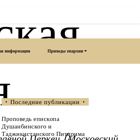
ская
ая информация
Приходы епархии
я
Последние публикации
Проповедь епископа
Душанбинского и
Таджикистанского Питирима
лавной Церкви (Московский