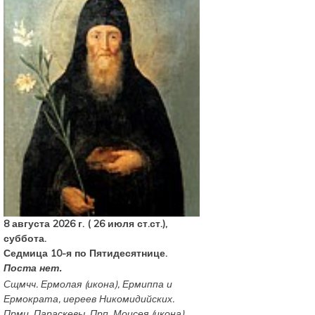
8 августа 2026 г. ( 26 июля ст.ст.),
суббота.
Седмица 10-я по Пятидесятнице.
Поста нет.
Сщмчч.
Ермолая
(
икона
),
Ермиппа
и
Ермократа
, иереев Никомидийских.
Прмц.
Параскевы
. Прп.
Моисея
(
икона
)