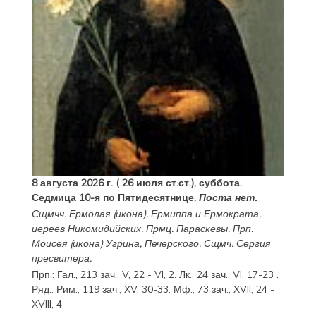
8 августа 2026 г. ( 26 июля ст.ст.), суббота.
Седмица 10-я по Пятидесятнице.
Поста нет.
Сщмчч.
Ермолая
(
икона
),
Ермиппа
и
Ермократа
,
иереев Никомидийских. Прмц.
Параскевы
. Прп.
Моисея
(
икона
) Угрина, Печерского. Сщмч.
Сергия
пресвитера.
Прп.:
Гал., 213 зач., V, 22 - VI, 2.
Лк., 24 зач., VI, 17-23
.
Ряд.:
Рим., 119 зач., XV, 30-33.
Мф., 73 зач., XVII, 24 -
XVIII, 4.