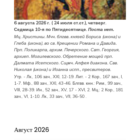
6 августа 2026 г. ( 24 июля ст.ст.), четверг.
Седмица 10-я по Пятидесятнице.
Поста нет.
Мц.
Христины
. Мчч. блгвв. князей
Бориса
(
икона
) и
Глеба
(
икона
), во св. Крещении Романа и Давида.
Прп.
Поликарпа
, архим. Печерского. Свт.
Георгия
,
архиеп. Могилевского. Обретение мощей прп.
Далмата
Исетского. Сщмч.
Алфея
диакона. Свв.
Николая
(
икона
) и
Иоанна
испп., пресвитеров.
Утр. -
Лк., 106 зач., XXI, 12-19.
Лит. -
2 Кор., 167 зач., I,
1-7.
Мф., 88 зач., XXI, 43-46.
Блгвв. кнн.:
Рим., 99 зач.,
VIII, 28-39.
Ин., 52 зач., XV, 17 - XVI, 2.
Мц.:
2 Кор., 181
зач., VI, 1-10.
Лк., 33 зач., VII, 36-50
.
Август 2026