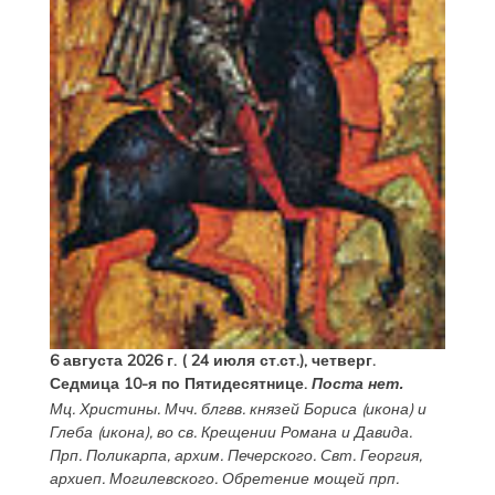
6 августа 2026 г. ( 24 июля ст.ст.), четверг.
Седмица 10-я по Пятидесятнице.
Поста нет.
Мц.
Христины
. Мчч. блгвв. князей
Бориса
(
икона
) и
Глеба
(
икона
), во св. Крещении Романа и Давида.
Прп.
Поликарпа
, архим. Печерского. Свт.
Георгия
,
архиеп. Могилевского. Обретение мощей прп.