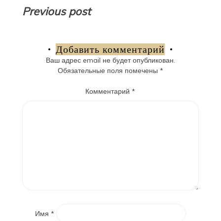
Навигация
Previous post
по
записям
Добавить комментарий
Ваш адрес email не будет опубликован.
Обязательные поля помечены
*
Комментарий
*
Имя
*