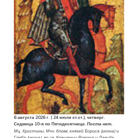
6 августа 2026 г. ( 24 июля ст.ст.), четверг.
Седмица 10-я по Пятидесятнице.
Поста нет.
Мц.
Христины
. Мчч. блгвв. князей
Бориса
(
икона
) и
Глеба
(
икона
), во св. Крещении Романа и Давида.