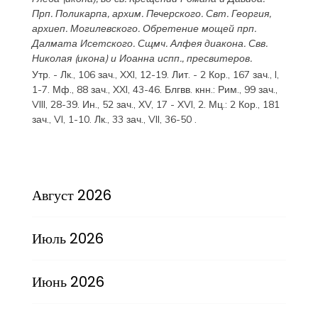
Прп.
Поликарпа
, архим. Печерского. Свт.
Георгия
,
архиеп. Могилевского. Обретение мощей прп.
Далмата
Исетского. Сщмч.
Алфея
диакона. Свв.
Николая
(
икона
) и
Иоанна
испп., пресвитеров.
Утр. -
Лк., 106 зач., XXI, 12-19.
Лит. -
2 Кор., 167 зач., I,
1-7.
Мф., 88 зач., XXI, 43-46.
Блгвв. кнн.:
Рим., 99 зач.,
VIII, 28-39.
Ин., 52 зач., XV, 17 - XVI, 2.
Мц.:
2 Кор., 181
зач., VI, 1-10.
Лк., 33 зач., VII, 36-50
.
Август 2026
Июль 2026
Июнь 2026