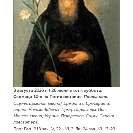
8 августа 2026 г. ( 26 июля ст.ст.), суббота.
Седмица 10-я по Пятидесятнице.
Поста нет.
Сщмчч.
Ермолая
(
икона
),
Ермиппа
и
Ермократа
,
иереев Никомидийских. Прмц.
Параскевы
. Прп.
Моисея
(
икона
) Угрина, Печерского. Сщмч.
Сергия
пресвитера.
Прп.:
Гал., 213 зач., V, 22 - VI, 2.
Лк., 24 зач., VI, 17-23
.