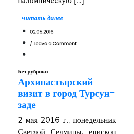
паломническую […]
читать далее
02.05.2016
on
/ Leave a Comment
Благодатный
Огонь
из
Иерусалима
Без рубрики
прибыл
Архипастырский
в
визит в город Турсун-
Душанбе
заде
2 мая 2016 г., понедельник
Светлой Седмицы, епископ