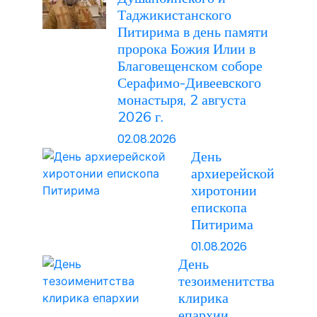
интервью
Таджикистанского
епископа
Питирима в день памяти
Душанбинского
пророка Божия Илии в
и
Благовещенском соборе
Таджикистанского
Серафимо-Дивеевского
Питирима
монастыря, 2 августа
2026 г.
02.08.2026
День
архиерейской
хиротонии
епископа
Питирима
01.08.2026
День
тезоименитства
клирика
епархии