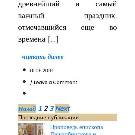
древнейший и самый
важный праздник,
отмечавшийся еще во
времена […]
читать далее
01.05.2016
on
/ Leave a Comment
Праздников
праздник
и
Пагинация
торжество
Назад
1
2
3
Next
из
Последние публикации
записей
торжеств.
Проповедь епископа
Пасхальное
Душанбинского и