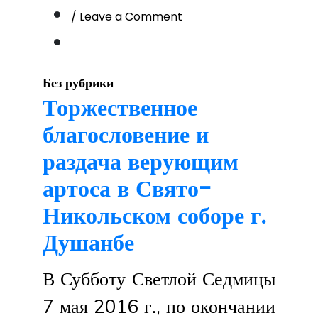
on
/ Leave a Comment
слово
епископа
Питирима
в
Без рубрики
Неделю
Торжественное
2ю
благословение и
по
Пасхе
раздача верующим
(Антипасха)
(8
артоса в Свято-
мая
Никольском соборе г.
2016
года)
Душанбе
В Субботу Светлой Седмицы
7 мая 2016 г., по окончании