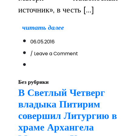
источник», в честь […]
читать далее
06.05.2016
on
/ Leave a Comment
Престольный
праздник
в
честь
Без рубрики
иконы
В Светлый Четверг
Божией
владыка Питирим
Матери
«Живоносный
совершил Литургию в
источник»
храме Архангела