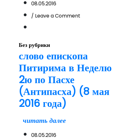
08.05.2016
on
/ Leave a Comment
Праздник
в
честь
Дня
Без рубрики
Победы
слово епископа
и
Питирима в Неделю
конкурс
«Пасхальное
2ю по Пасхе
яицо»
(Антипасха) (8 мая
2016 года)
читать далее
08.05.2016