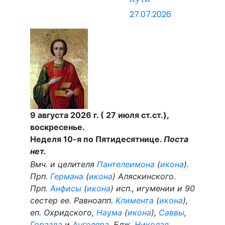
27.07.2026
9 августа 2026 г. ( 27 июля ст.ст.),
воскресенье.
Неделя 10-я по Пятидесятнице.
Поста
нет.
Вмч. и целителя
Пантелеимона
(
икона
).
Прп.
Германа
(
икона
) Аляскинского.
Прп.
Анфисы
(
икона
) исп., игумении и 90
сестер ее. Равноапп.
Климента
(
икона
),
еп. Охридского,
Наума
(
икона
),
Саввы
,
Горазда
и
Ангеляра
. Блж.
Николая