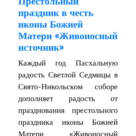
Престольный
артоса
праздник в честь
в
Свято-
иконы Божией
Никольском
соборе
Матери «Живоносный
г.
источник»
Душанбе
Каждый год Пасхальную
радость Светлой Седмицы в
Свято-Никольском соборе
дополняет радость от
празднования престольного
праздника иконы Божией
Матери «Живоносный