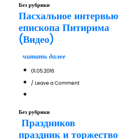
город
Без рубрики
Турсун-
Пасхальное интервью
заде
епископа Питирима
(Видео)
читать далее
01.05.2016
on
/ Leave a Comment
Пасхальное
интервью
епископа
Питирима
Без рубрики
(Видео)
Праздников
праздник и торжество