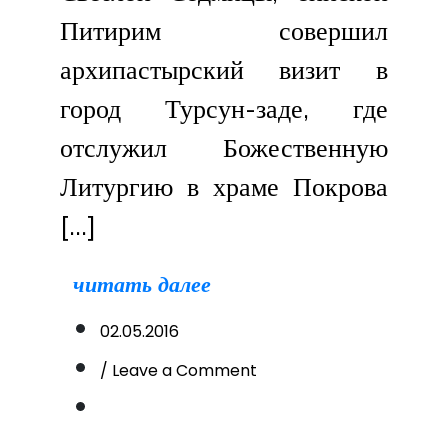
Питирим совершил
архипастырский визит в
город Турсун-заде, где
отслужил Божественную
Литургию в храме Покрова
[…]
читать далее
02.05.2016
on
/ Leave a Comment
Архипастырский
визит
в