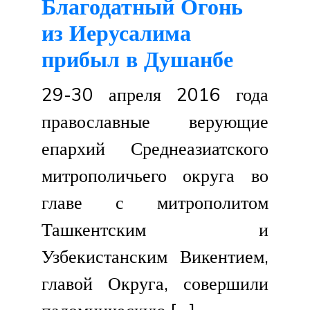
Благодатный Огонь
храма
из Иерусалима
201-
й
прибыл в Душанбе
Военной
Базы
29-30 апреля 2016 года
РФ
православные верующие
епархий Среднеазиатского
митрополичьего округа во
главе с митрополитом
Ташкентским и
Узбекистанским Викентием,
главой Округа, совершили