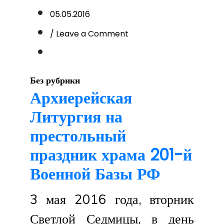
05.05.2016
on
/ Leave a Comment
В
Светлый
Четверг
владыка
Без рубрики
Питирим
Архиерейская
совершил
Литургия на
Литургию
в
престольный
храме
Архангела
праздник храма 201-й
Михаила
Военной Базы РФ
г.
Курган-
Тюбе
3 мая 2016 года, вторник
Светлой Седмицы, в день