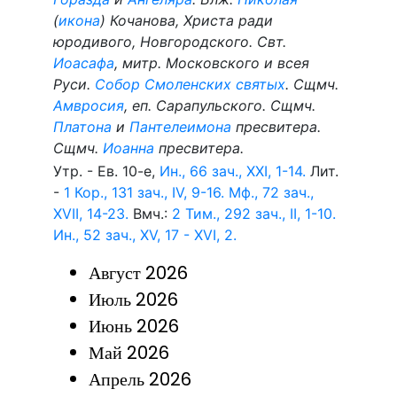
(
икона
) Кочанова, Христа ради
юродивого, Новгородского. Свт.
Иоасафа
, митр. Московского и всея
Руси.
Собор Смоленских святых
. Сщмч.
Амвросия
, еп. Сарапульского. Сщмч.
Платона
и
Пантелеимона
пресвитера.
Сщмч.
Иоанна
пресвитера.
Утр. - Ев. 10-е,
Ин., 66 зач., XXI, 1-14.
Лит.
-
1 Кор., 131 зач., IV, 9-16.
Мф., 72 зач.,
XVII, 14-23.
Вмч.:
2 Тим., 292 зач., II, 1-10.
Ин., 52 зач., XV, 17 - XVI, 2.
Август 2026
Июль 2026
Июнь 2026
Май 2026
Апрель 2026