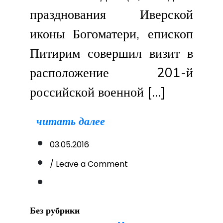
празднования Иверской
иконы Богоматери, епископ
Питирим совершил визит в
расположение 201-й
российской военной […]
читать далее
03.05.2016
on
/ Leave a Comment
Архиерейская
Литургия
на
престольный
Без рубрики
праздник