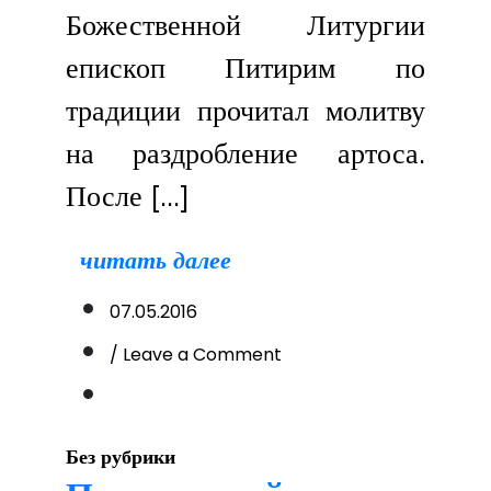
Божественной Литургии
епископ Питирим по
традиции прочитал молитву
на раздробление артоса.
После […]
читать далее
07.05.2016
on
/ Leave a Comment
Торжественное
благословение
и
раздача
Без рубрики
верующим