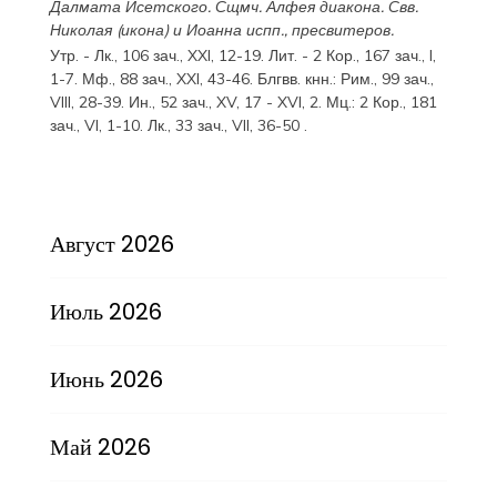
Далмата
Исетского. Сщмч.
Алфея
диакона. Свв.
Николая
(
икона
) и
Иоанна
испп., пресвитеров.
Утр. -
Лк., 106 зач., XXI, 12-19.
Лит. -
2 Кор., 167 зач., I,
1-7.
Мф., 88 зач., XXI, 43-46.
Блгвв. кнн.:
Рим., 99 зач.,
VIII, 28-39.
Ин., 52 зач., XV, 17 - XVI, 2.
Мц.:
2 Кор., 181
зач., VI, 1-10.
Лк., 33 зач., VII, 36-50
.
Август 2026
Июль 2026
Июнь 2026
Май 2026