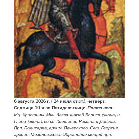
6 августа 2026 г. ( 24 июля ст.ст.), четверг.
Седмица 10-я по Пятидесятнице.
Поста нет.
Мц.
Христины
. Мчч. блгвв. князей
Бориса
(
икона
) и
Глеба
(
икона
), во св. Крещении Романа и Давида.
Прп.
Поликарпа
, архим. Печерского. Свт.
Георгия
,
архиеп. Могилевского. Обретение мощей прп.