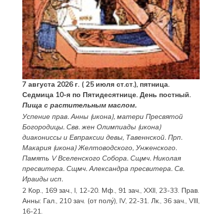
7 августа 2026 г. ( 25 июля ст.ст.), пятница.
Седмица 10-я по Пятидесятнице. День постный.
Пища с растительным маслом.
Успение прав.
Анны
(
икона
), матери Пресвятой
Богородицы. Свв. жен
Олимпиады
(
икона
)
диакониссы и
Евпраксии
девы, Тавеннской. Прп.
Макария
(
икона
) Желтоводского, Унженского.
Память
V Вселенского Собора
. Сщмч.
Николая
пресвитера. Сщмч.
Александра
пресвитера. Св.
Ираиды
исп.
2 Кор., 169 зач., I, 12-20.
Мф., 91 зач., XXII, 23-33.
Прав.
Анны:
Гал., 210 зач. (от полу́), IV, 22-31.
Лк., 36 зач., VIII,
16-21.