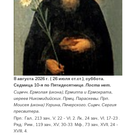
8 августа 2026 г. ( 26 июля ст.ст.), суббота.
Седмица 10-я по Пятидесятнице.
Поста нет.
Сщмчч.
Ермолая
(
икона
),
Ермиппа
и
Ермократа
,
иереев Никомидийских. Прмц.
Параскевы
. Прп.
Моисея
(
икона
) Угрина, Печерского. Сщмч.
Сергия
пресвитера.
Прп.:
Гал., 213 зач., V, 22 - VI, 2.
Лк., 24 зач., VI, 17-23
.
Ряд.:
Рим., 119 зач., XV, 30-33.
Мф., 73 зач., XVII, 24 -
XVIII, 4.