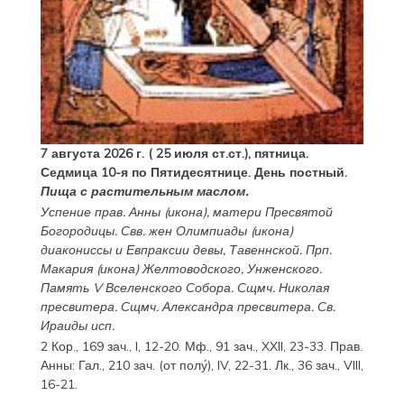
7 августа 2026 г. ( 25 июля ст.ст.), пятница.
Седмица 10-я по Пятидесятнице. День постный.
Пища с растительным маслом.
Успение прав.
Анны
(
икона
), матери Пресвятой
Богородицы. Свв. жен
Олимпиады
(
икона
)
диакониссы и
Евпраксии
девы, Тавеннской. Прп.
Макария
(
икона
) Желтоводского, Унженского.
Память
V Вселенского Собора
. Сщмч.
Николая
пресвитера. Сщмч.
Александра
пресвитера. Св.
Ираиды
исп.
2 Кор., 169 зач., I, 12-20.
Мф., 91 зач., XXII, 23-33.
Прав.
Анны:
Гал., 210 зач. (от полу́), IV, 22-31.
Лк., 36 зач., VIII,
16-21.