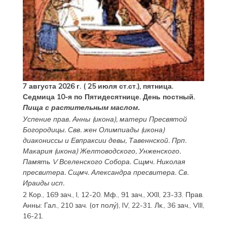
7 августа 2026 г. ( 25 июля ст.ст.), пятница.
Седмица 10-я по Пятидесятнице. День постный.
Пища с растительным маслом.
Успение прав.
Анны
(
икона
), матери Пресвятой
Богородицы. Свв. жен
Олимпиады
(
икона
)
диакониссы и
Евпраксии
девы, Тавеннской. Прп.
Макария
(
икона
) Желтоводского, Унженского.
Память
V Вселенского Собора
. Сщмч.
Николая
пресвитера. Сщмч.
Александра
пресвитера. Св.
Ираиды
исп.
2 Кор., 169 зач., I, 12-20.
Мф., 91 зач., XXII, 23-33.
Прав.
Анны:
Гал., 210 зач. (от полу́), IV, 22-31.
Лк., 36 зач., VIII,
16-21.