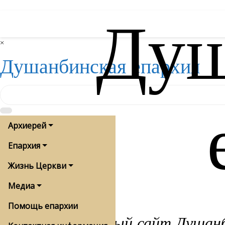
Душ
Skip
to
content
×
Душанбинская епархия
Архиерей
Епархия
Жизнь Церкви
Медиа
Помощь епархии
Официальный сайт Душанби