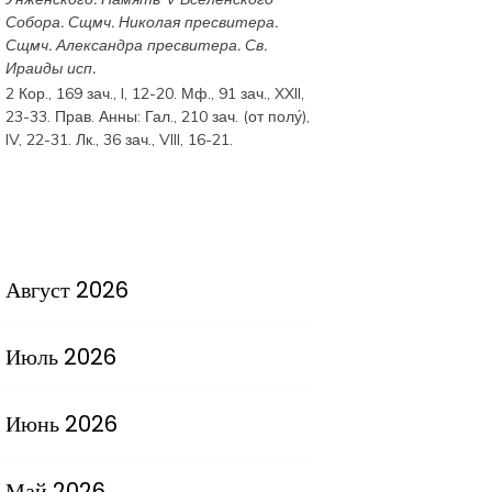
Собора
. Сщмч.
Николая
пресвитера.
Сщмч.
Александра
пресвитера. Св.
Ираиды
исп.
2 Кор., 169 зач., I, 12-20.
Мф., 91 зач., XXII,
23-33.
Прав. Анны:
Гал., 210 зач. (от полу́),
IV, 22-31.
Лк., 36 зач., VIII, 16-21.
Август 2026
Июль 2026
Июнь 2026
Май 2026