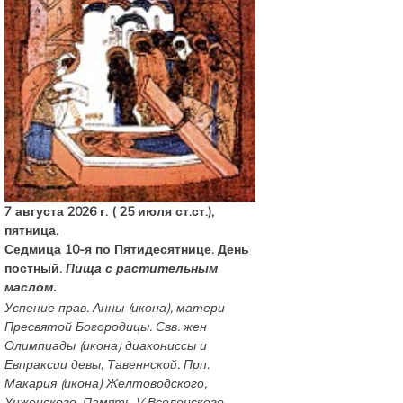
7 августа 2026 г. ( 25 июля ст.ст.),
пятница.
Седмица 10-я по Пятидесятнице. День
постный.
Пища с растительным
маслом.
Успение прав.
Анны
(
икона
), матери
Пресвятой Богородицы. Свв. жен
Олимпиады
(
икона
) диакониссы и
Евпраксии
девы, Тавеннской. Прп.
Макария
(
икона
) Желтоводского,
Унженского. Память
V Вселенского