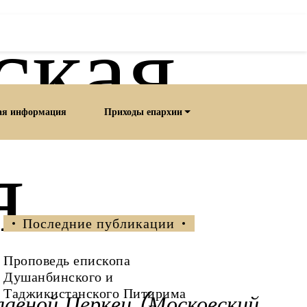
ская
ая информация
Приходы епархии
я
Последние публикации
Проповедь епископа
Душанбинского и
Таджикистанского Питирима
лавной Церкви (Московский