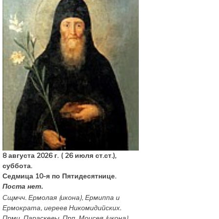
8 августа 2026 г. ( 26 июля ст.ст.),
суббота.
Седмица 10-я по Пятидесятнице.
Поста нет.
Сщмчч.
Ермолая
(
икона
),
Ермиппа
и
Ермократа
, иереев Никомидийских.
Прмц.
Параскевы
. Прп.
Моисея
(
икона
)