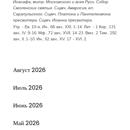
Иоасафа
, митр. Московского и всея Руси.
Собор
Смоленских святых
. Сщмч.
Амвросия
, еп.
Сарапульского. Сщмч.
Платона
и
Пантелеимона
пресвитера. Сщмч.
Иоанна
пресвитера.
Утр. - Ев. 10-е,
Ин., 66 зач., XXI, 1-14.
Лит. -
1 Кор., 131
зач., IV, 9-16.
Мф., 72 зач., XVII, 14-23.
Вмч.:
2 Тим., 292
зач., II, 1-10.
Ин., 52 зач., XV, 17 - XVI, 2.
Август 2026
Июль 2026
Июнь 2026
Май 2026