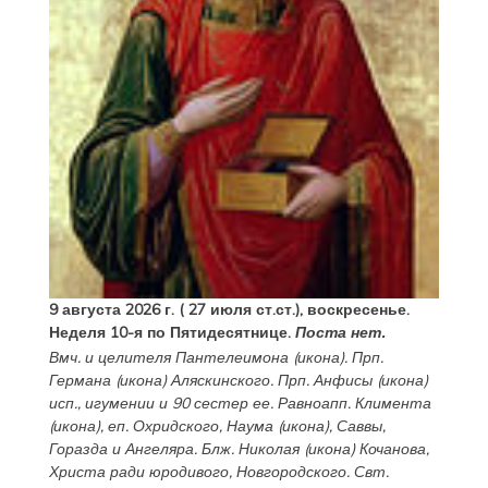
9 августа 2026 г. ( 27 июля ст.ст.), воскресенье.
Неделя 10-я по Пятидесятнице.
Поста нет.
Вмч. и целителя
Пантелеимона
(
икона
). Прп.
Германа
(
икона
) Аляскинского. Прп.
Анфисы
(
икона
)
исп., игумении и 90 сестер ее. Равноапп.
Климента
(
икона
), еп. Охридского,
Наума
(
икона
),
Саввы
,
Горазда
и
Ангеляра
. Блж.
Николая
(
икона
) Кочанова,
Христа ради юродивого, Новгородского. Свт.