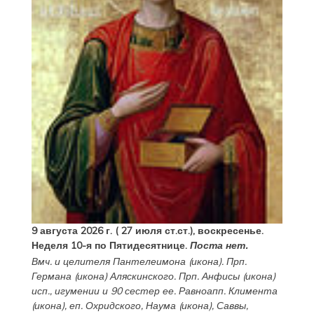
9 августа 2026 г. ( 27 июля ст.ст.), воскресенье.
Неделя 10-я по Пятидесятнице.
Поста нет.
Вмч. и целителя
Пантелеимона
(
икона
). Прп.
Германа
(
икона
) Аляскинского. Прп.
Анфисы
(
икона
)
исп., игумении и 90 сестер ее. Равноапп.
Климента
(
икона
), еп. Охридского,
Наума
(
икона
),
Саввы
,