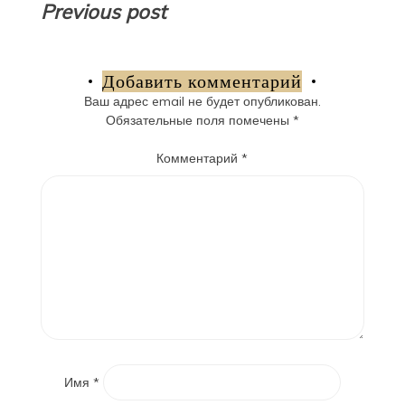
Навигация
Previous post
по
записям
Добавить комментарий
Ваш адрес email не будет опубликован.
Обязательные поля помечены
*
Комментарий
*
Имя
*