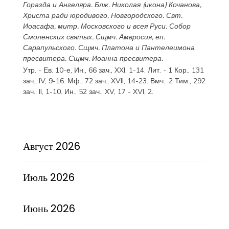
Горазда
и
Ангеляра
. Блж.
Николая
(
икона
) Кочанова,
Христа ради юродивого, Новгородского. Свт.
Иоасафа
, митр. Московского и всея Руси.
Собор
Смоленских святых
. Сщмч.
Амвросия
, еп.
Сарапульского. Сщмч.
Платона
и
Пантелеимона
пресвитера. Сщмч.
Иоанна
пресвитера.
Утр. - Ев. 10-е,
Ин., 66 зач., XXI, 1-14.
Лит. -
1 Кор., 131
зач., IV, 9-16.
Мф., 72 зач., XVII, 14-23.
Вмч.:
2 Тим., 292
зач., II, 1-10.
Ин., 52 зач., XV, 17 - XVI, 2.
Август 2026
Июль 2026
Июнь 2026