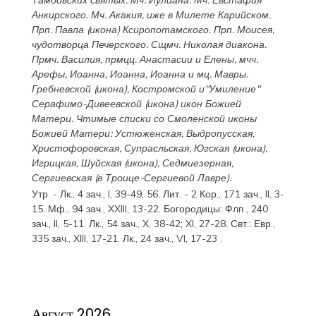
Тамбовских святых. Мч.
Иулиана
. Мч.
Евстафия
Анкирского. Мч.
Акакия
, иже в Милете Карийском.
Прп.
Павла
(
икона
) Ксиропотамского. Прп.
Моисея
,
чудотворца Печерского. Сщмч.
Николая
диакона.
Прмч.
Василия
, прмцц.
Анастасии
и
Елены
, мчч.
Арефы
,
Иоанна
,
Иоанна
,
Иоанна
и мц.
Мавры
.
Гребневской
(
икона
),
Костромской
и"Умиление"
Серафимо-Дивеевской
(
икона
) икон Божией
Матери. Чтимые списки со Смоленской иконы
Божией Матери:
Устюженская
,
Выдропусская
,
Христофоровская
,
Супрасльская
,
Югская
(
икона
),
Игрицкая
,
Шуйская
(
икона
),
Седмиезерная
,
Сергиевская
(в Троице-Сергиевой Лавре).
Утр. -
Лк., 4 зач., I, 39-49, 56.
Лит. -
2 Кор., 171 зач., II, 3-
15.
Мф., 94 зач., XXIII, 13-22.
Богородицы:
Флп., 240
зач., II, 5-11.
Лк., 54 зач., X, 38-42; XI, 27-28.
Свт.:
Евр.,
335 зач., XIII, 17-21.
Лк., 24 зач., VI, 17-23
.
Август 2026