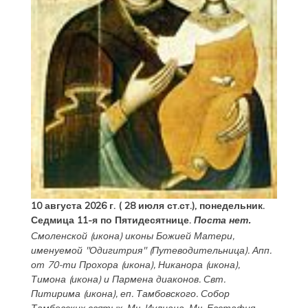
10 августа 2026 г. ( 28 июля ст.ст.), понедельник.
Седмица 11-я по Пятидесятнице.
Поста нет.
Смоленской
(
икона
) иконы Божией Матери,
именуемой "Одигитрия" (Путеводительница). Апп.
от 70-ти
Прохора
(
икона
),
Никанора
(
икона
),
Тимона
(
икона
) и
Пармена
диаконов. Свт.
Питирима
(
икона
), еп. Тамбовского.
Собор