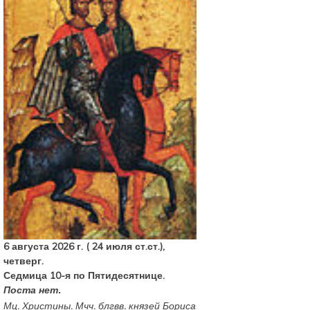
6 августа 2026 г. ( 24 июля ст.ст.),
четверг.
Седмица 10-я по Пятидесятнице.
Поста нет.
Мц.
Христины
. Мчч. блгвв. князей
Бориса