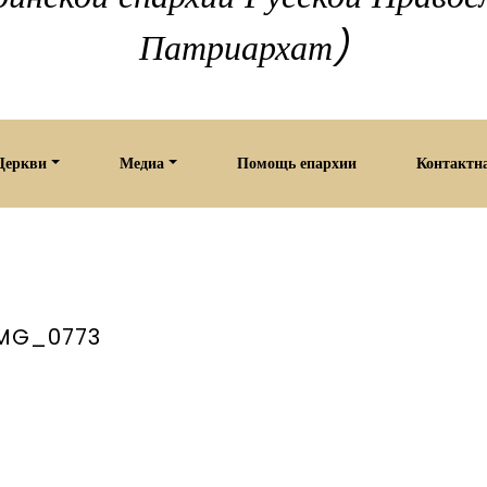
Патриархат)
Церкви
Медиа
Помощь епархии
Контактн
MG_0773