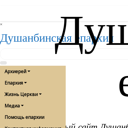
Душ
Skip
to
content
×
Душанбинская епархия
Архиерей
Епархия
Жизнь Церкви
Медиа
Помощь епархии
Официальный сайт Душанби