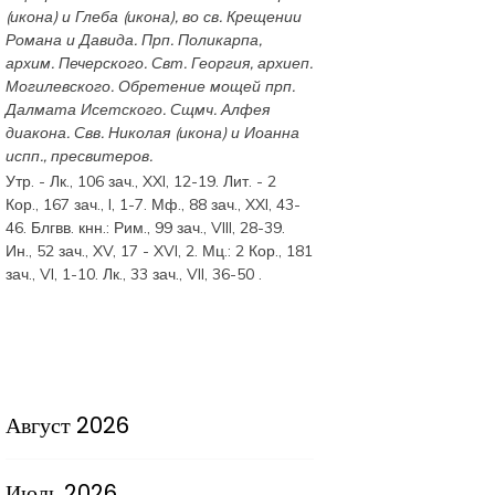
(
икона
) и
Глеба
(
икона
), во св. Крещении
Романа и Давида. Прп.
Поликарпа
,
архим. Печерского. Свт.
Георгия
, архиеп.
Могилевского. Обретение мощей прп.
Далмата
Исетского. Сщмч.
Алфея
диакона. Свв.
Николая
(
икона
) и
Иоанна
испп., пресвитеров.
Утр. -
Лк., 106 зач., XXI, 12-19.
Лит. -
2
Кор., 167 зач., I, 1-7.
Мф., 88 зач., XXI, 43-
46.
Блгвв. кнн.:
Рим., 99 зач., VIII, 28-39.
Ин., 52 зач., XV, 17 - XVI, 2.
Мц.:
2 Кор., 181
зач., VI, 1-10.
Лк., 33 зач., VII, 36-50
.
Август 2026
Июль 2026