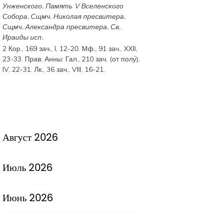
Унженского. Память
V Вселенского
Собора
. Сщмч.
Николая
пресвитера.
Сщмч.
Александра
пресвитера. Св.
Ираиды
исп.
2 Кор., 169 зач., I, 12-20.
Мф., 91 зач., XXII,
23-33.
Прав. Анны:
Гал., 210 зач. (от полу́),
IV, 22-31.
Лк., 36 зач., VIII, 16-21.
Август 2026
Июль 2026
Июнь 2026