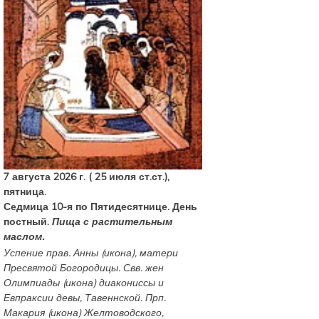
7 августа 2026 г. ( 25 июля ст.ст.),
пятница.
Седмица 10-я по Пятидесятнице. День
постный.
Пища с растительным
маслом.
Успение прав.
Анны
(
икона
), матери
Пресвятой Богородицы. Свв. жен
Олимпиады
(
икона
) диакониссы и
Евпраксии
девы, Тавеннской. Прп.
Макария
(
икона
) Желтоводского,