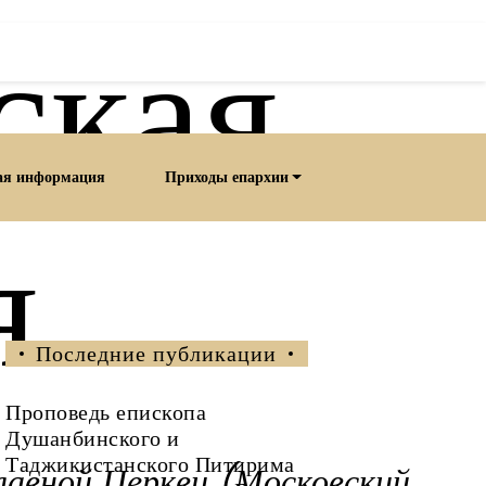
ская
ая информация
Приходы епархии
я
Последние публикации
Проповедь епископа
Душанбинского и
Таджикистанского Питирима
лавной Церкви (Московский