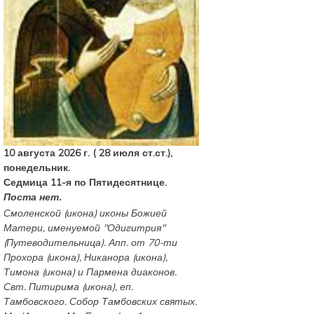
10 августа 2026 г. ( 28 июля ст.ст.),
понедельник.
Седмица 11-я по Пятидесятнице.
Поста нет.
Смоленской
(
икона
) иконы Божией
Матери, именуемой "Одигитрия"
(Путеводительница). Апп. от 70-ти
Прохора
(
икона
),
Никанора
(
икона
),
Тимона
(
икона
) и
Пармена
диаконов.
Свт.
Питирима
(
икона
), еп.
Тамбовского.
Собор
Тамбовских святых.