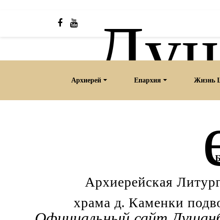
Душ
Skip
to
content
Архиерей
Епархия
Жизнь 
Б
Архиерейская Литург
храма д. Каменки подв
Официальный сайт Душанби