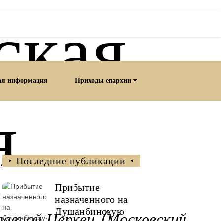
ская
ая информация
Приходы епархии
я
Последние публикации
Прибытие
назначенного на
Душанбинскую
лавной Церкви (Московский