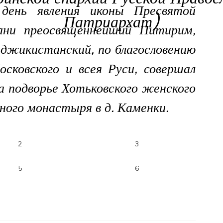
день явления иконы Пресвятой
Патриархат)
ани преосвященнейший Питирим,
аджикистанский, по благословению
сковского и всея Руси, совершал
 подворье Хотьковского женского
ного монастыря в д. Каменки.
2
3
5
6