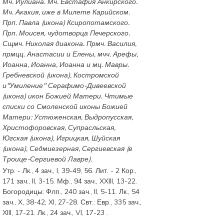
Мч.
Иулиана
. Мч.
Евстафия
Анкирского.
Мч.
Акакия
, иже в Милете Карийском.
Прп.
Павла
(
икона
) Ксиропотамского.
Прп.
Моисея
, чудотворца Печерского.
Сщмч.
Николая
диакона. Прмч.
Василия
,
прмцц.
Анастасии
и
Елены
, мчч.
Арефы
,
Иоанна
,
Иоанна
,
Иоанна
и мц.
Мавры
.
Гребневской
(
икона
),
Костромской
и"Умиление"
Серафимо-Дивеевской
(
икона
) икон Божией Матери. Чтимые
списки со Смоленской иконы Божией
Матери:
Устюженская
,
Выдропусская
,
Христофоровская
,
Супрасльская
,
Югская
(
икона
),
Игрицкая
,
Шуйская
(
икона
),
Седмиезерная
,
Сергиевская
(в
Троице-Сергиевой Лавре).
Утр. -
Лк., 4 зач., I, 39-49, 56.
Лит. -
2 Кор.,
171 зач., II, 3-15.
Мф., 94 зач., XXIII, 13-22.
Богородицы:
Флп., 240 зач., II, 5-11.
Лк., 54
зач., X, 38-42; XI, 27-28.
Свт.:
Евр., 335 зач.,
XIII, 17-21.
Лк., 24 зач., VI, 17-23
.