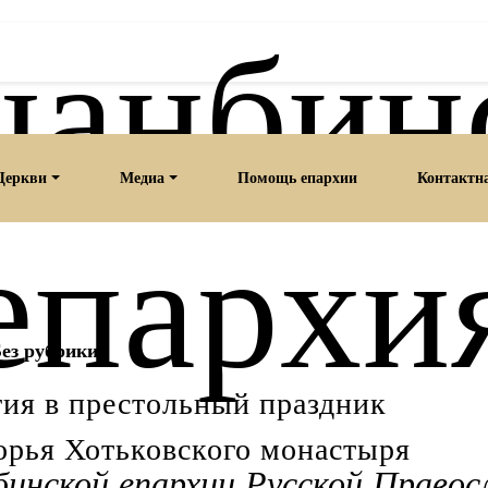
анбин
Церкви
Медиа
Помощь епархии
Контактн
епархи
ез рубрики
ия в престольный праздник
орья Хотьковского монастыря
нской епархии Русской Правос