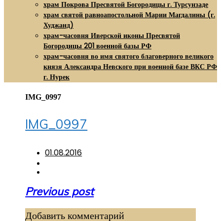
храм Покрова Пресвятой Богородицы г. Турсунзаде
храм святой равноапостольной Марии Магдалины (г.
Худжанд)
храм-часовня Иверской иконы Пресвятой
Богородицы 201 военной базы РФ
храм-часовня во имя святого благоверного великого
князя Александра Невского при военной базе ВКС РФ
г. Нурек
IMG_0997
IMG_0997
01.08.2016
Навигация
Previous post
по
Добавить комментарий
записям