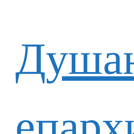
Душан
епарх