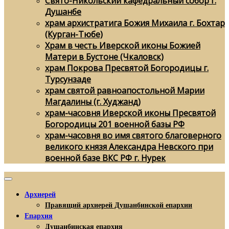
Свято-Никольский кафедральный собор г.
Душанбе
храм архистратига Божия Михаила г. Бохтар
(Курган-Тюбе)
Храм в честь Иверской иконы Божией
Матери в Бустоне (Чкаловск)
храм Покрова Пресвятой Богородицы г.
Турсунзаде
храм святой равноапостольной Марии
Магдалины (г. Худжанд)
храм-часовня Иверской иконы Пресвятой
Богородицы 201 военной базы РФ
храм-часовня во имя святого благоверного
великого князя Александра Невского при
военной базе ВКС РФ г. Нурек
Архиерей
Правящий архиерей Душанбинской епархии
Епархия
Душанбинская епархия