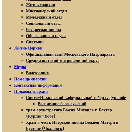
Жизнь епархии
Миссионерский отдел
Молодежный отдел
Социальный отдел
Воскресная школа
Образование и наука
Святыни
Жизнь Церкви
Официальный сайт Московского Патриархата
Среднеазиатский митрополичий округ
Медиа
Видеозаписи
Помощь епархии
Контактная информация
Приходы епархии
Свято-Никольский кафедральный собор г. Душанбе
Расписание богослужений
храм архистратига Божия Михаила г. Бохтар
(Курган-Тюбе)
Храм в честь Иверской иконы Божией Матери в
Бустоне (Чкаловск)