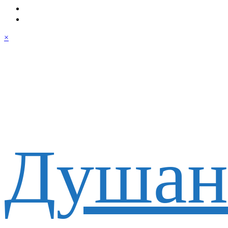
×
Душан