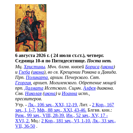
6 августа 2026 г. ( 24 июля ст.ст.), четверг.
Седмица 10-я по Пятидесятнице.
Поста нет.
Мц.
Христины
. Мчч. блгвв. князей
Бориса
(
икона
)
и
Глеба
(
икона
), во св. Крещении Романа и Давида.
Прп.
Поликарпа
, архим. Печерского. Свт.
Георгия
, архиеп. Могилевского. Обретение мощей
прп.
Далмата
Исетского. Сщмч.
Алфея
диакона.
Свв.
Николая
(
икона
) и
Иоанна
испп.,
пресвитеров.
Утр. -
Лк., 106 зач., XXI, 12-19.
Лит. -
2 Кор., 167
зач., I, 1-7.
Мф., 88 зач., XXI, 43-46.
Блгвв. кнн.:
Рим., 99 зач., VIII, 28-39.
Ин., 52 зач., XV, 17 -
XVI, 2.
Мц.:
2 Кор., 181 зач., VI, 1-10.
Лк., 33 зач.,
VII, 36-50
.