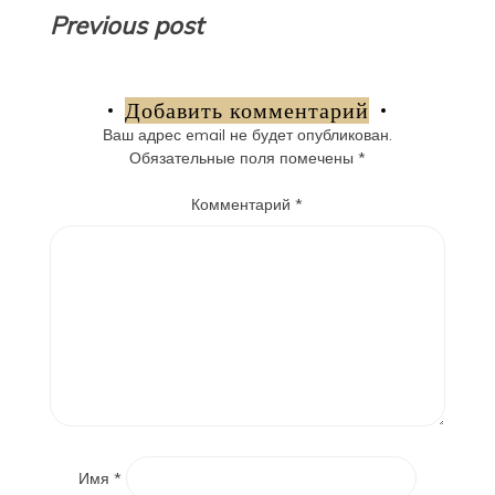
Навигация
Previous post
по
записям
Добавить комментарий
Ваш адрес email не будет опубликован.
Обязательные поля помечены
*
Комментарий
*
Имя
*