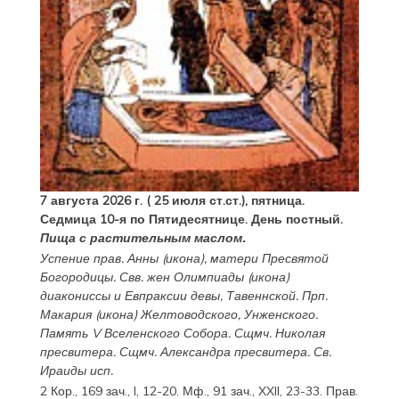
7 августа 2026 г. ( 25 июля ст.ст.), пятница.
Седмица 10-я по Пятидесятнице. День постный.
Пища с растительным маслом.
Успение прав.
Анны
(
икона
), матери Пресвятой
Богородицы. Свв. жен
Олимпиады
(
икона
)
диакониссы и
Евпраксии
девы, Тавеннской. Прп.
Макария
(
икона
) Желтоводского, Унженского.
Память
V Вселенского Собора
. Сщмч.
Николая
пресвитера. Сщмч.
Александра
пресвитера. Св.
Ираиды
исп.
2 Кор., 169 зач., I, 12-20.
Мф., 91 зач., XXII, 23-33.
Прав.