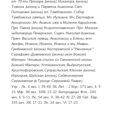
от 70-ти
Прохора
(
икона
),
Никанора
(
икона
),
Тимона
(
икона
) и
Пармена
диаконов. Свт.
Питирима
(
икона
), еп. Тамбовского.
Собор
Тамбовских святых. Мч.
Иулиана
. Мч.
Евстафия
Анкирского. Мч.
Акакия
, иже в Милете Карийском.
Прп.
Павла
(
икона
) Ксиропотамского. Прп.
Моисея
,
чудотворца Печерского. Сщмч.
Николая
диакона.
Прмч.
Василия
, прмцц.
Анастасии
и
Елены
, мчч.
Арефы
,
Иоанна
,
Иоанна
,
Иоанна
и мц.
Мавры
.
Гребневской
(
икона
),
Костромской
и"Умиление"
Серафимо-Дивеевской
(
икона
) икон Божией
Матери. Чтимые списки со Смоленской иконы
Божией Матери:
Устюженская
,
Выдропусская
,
Христофоровская
,
Супрасльская
,
Югская
(
икона
),
Игрицкая
,
Шуйская
(
икона
),
Седмиезерная
,
Сергиевская
(в Троице-Сергиевой Лавре).
Утр. -
Лк., 4 зач., I, 39-49, 56.
Лит. -
2 Кор., 171 зач., II, 3-
15.
Мф., 94 зач., XXIII, 13-22.
Богородицы:
Флп., 240
зач., II, 5-11.
Лк., 54 зач., X, 38-42; XI, 27-28.
Свт.:
Евр.,
335 зач., XIII, 17-21.
Лк., 24 зач., VI, 17-23
.