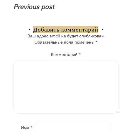
Навигация
Previous post
по
записям
Добавить комментарий
Ваш адрес email не будет опубликован.
Обязательные поля помечены
*
Комментарий
*
Имя
*