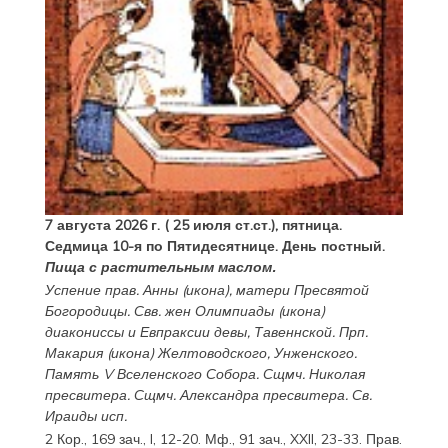
7 августа 2026 г. ( 25 июля ст.ст.), пятница.
Седмица 10-я по Пятидесятнице. День постный.
Пища с растительным маслом.
Успение прав.
Анны
(
икона
), матери Пресвятой
Богородицы. Свв. жен
Олимпиады
(
икона
)
диакониссы и
Евпраксии
девы, Тавеннской. Прп.
Макария
(
икона
) Желтоводского, Унженского.
Память
V Вселенского Собора
. Сщмч.
Николая
пресвитера. Сщмч.
Александра
пресвитера. Св.
Ираиды
исп.
2 Кор., 169 зач., I, 12-20.
Мф., 91 зач., XXII, 23-33.
Прав.