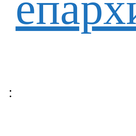
епарх