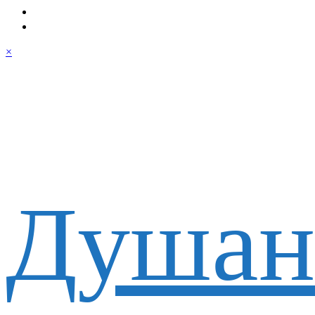
×
Душан