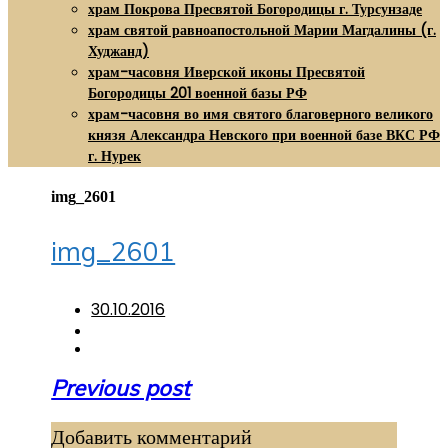
храм Покрова Пресвятой Богородицы г. Турсунзаде
храм святой равноапостольной Марии Магдалины (г.
Худжанд)
храм-часовня Иверской иконы Пресвятой
Богородицы 201 военной базы РФ
храм-часовня во имя святого благоверного великого
князя Александра Невского при военной базе ВКС РФ
г. Нурек
img_2601
img_2601
30.10.2016
Навигация
Previous post
по
Добавить комментарий
записям