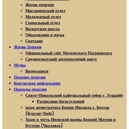
Жизнь епархии
Миссионерский отдел
Молодежный отдел
Социальный отдел
Воскресная школа
Образование и наука
Святыни
Жизнь Церкви
Официальный сайт Московского Патриархата
Среднеазиатский митрополичий округ
Медиа
Видеозаписи
Помощь епархии
Контактная информация
Приходы епархии
Свято-Никольский кафедральный собор г. Душанбе
Расписание богослужений
храм архистратига Божия Михаила г. Бохтар
(Курган-Тюбе)
Храм в честь Иверской иконы Божией Матери в
Бустоне (Чкаловск)