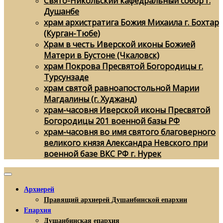
Свято-Никольский кафедральный собор г.
Душанбе
храм архистратига Божия Михаила г. Бохтар
(Курган-Тюбе)
Храм в честь Иверской иконы Божией
Матери в Бустоне (Чкаловск)
храм Покрова Пресвятой Богородицы г.
Турсунзаде
храм святой равноапостольной Марии
Магдалины (г. Худжанд)
храм-часовня Иверской иконы Пресвятой
Богородицы 201 военной базы РФ
храм-часовня во имя святого благоверного
великого князя Александра Невского при
военной базе ВКС РФ г. Нурек
Архиерей
Правящий архиерей Душанбинской епархии
Епархия
Душанбинская епархия