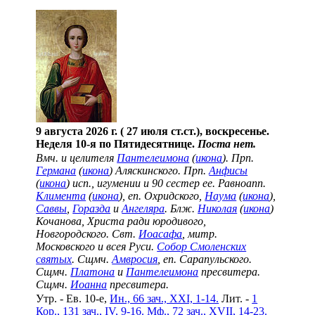
9 августа 2026 г. ( 27 июля ст.ст.), воскресенье.
Неделя 10-я по Пятидесятнице.
Поста нет.
Вмч. и целителя
Пантелеимона
(
икона
). Прп.
Германа
(
икона
) Аляскинского. Прп.
Анфисы
(
икона
) исп., игумении и 90 сестер ее. Равноапп.
Климента
(
икона
), еп. Охридского,
Наума
(
икона
),
Саввы
,
Горазда
и
Ангеляра
. Блж.
Николая
(
икона
)
Кочанова, Христа ради юродивого,
Новгородского. Свт.
Иоасафа
, митр.
Московского и всея Руси.
Собор Смоленских
святых
. Сщмч.
Амвросия
, еп. Сарапульского.
Сщмч.
Платона
и
Пантелеимона
пресвитера.
Сщмч.
Иоанна
пресвитера.
Утр. - Ев. 10-е,
Ин., 66 зач., XXI, 1-14.
Лит. -
1
Кор., 131 зач., IV, 9-16.
Мф., 72 зач., XVII, 14-23.