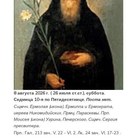
8 августа 2026 г. ( 26 июля ст.ст.), суббота.
Седмица 10-я по Пятидесятнице.
Поста нет.
Сщмчч.
Ермолая
(
икона
),
Ермиппа
и
Ермократа
,
иереев Никомидийских. Прмц.
Параскевы
. Прп.
Моисея
(
икона
) Угрина, Печерского. Сщмч.
Сергия
пресвитера.
Прп.:
Гал., 213 зач., V, 22 - VI, 2.
Лк., 24 зач., VI, 17-23
.