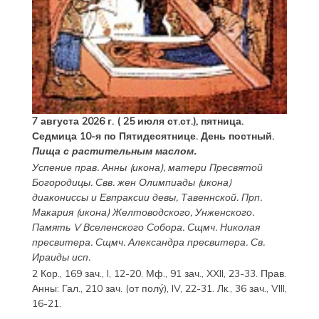
7 августа 2026 г. ( 25 июля ст.ст.), пятница.
Седмица 10-я по Пятидесятнице. День постный.
Пища с растительным маслом.
Успение прав.
Анны
(
икона
), матери Пресвятой
Богородицы. Свв. жен
Олимпиады
(
икона
)
диакониссы и
Евпраксии
девы, Тавеннской. Прп.
Макария
(
икона
) Желтоводского, Унженского.
Память
V Вселенского Собора
. Сщмч.
Николая
пресвитера. Сщмч.
Александра
пресвитера. Св.
Ираиды
исп.
2 Кор., 169 зач., I, 12-20.
Мф., 91 зач., XXII, 23-33.
Прав.
Анны:
Гал., 210 зач. (от полу́), IV, 22-31.
Лк., 36 зач., VIII,
16-21.