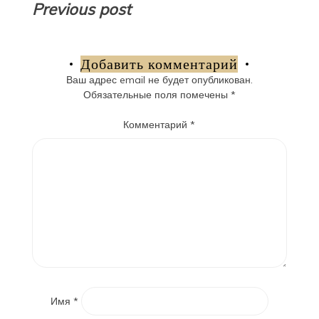
Навигация
Previous post
по
записям
Добавить комментарий
Ваш адрес email не будет опубликован.
Обязательные поля помечены
*
Комментарий
*
Имя
*