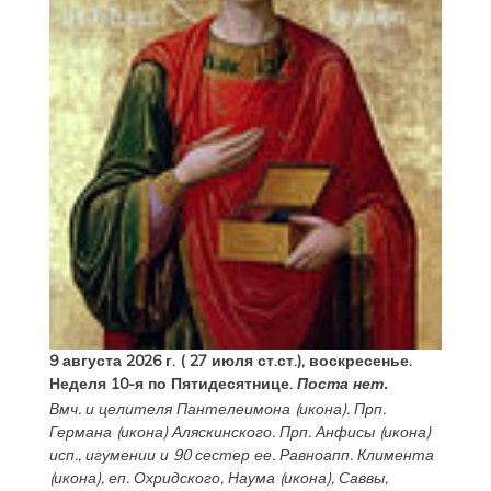
9 августа 2026 г. ( 27 июля ст.ст.), воскресенье.
Неделя 10-я по Пятидесятнице.
Поста нет.
Вмч. и целителя
Пантелеимона
(
икона
). Прп.
Германа
(
икона
) Аляскинского. Прп.
Анфисы
(
икона
)
исп., игумении и 90 сестер ее. Равноапп.
Климента
(
икона
), еп. Охридского,
Наума
(
икона
),
Саввы
,