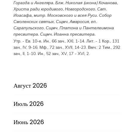
Горазда
и
Ангеляра
. Блж.
Николая
(
икона
) Кочанова,
Христа ради юродивого, Новгородского. Свт.
Иоасафа
, митр. Московского и всея Руси.
Собор
Смоленских святых
. Сщмч.
Амвросия
, еп.
Сарапульского. Сщмч.
Платона
и
Пантелеимона
пресвитера. Сщмч.
Иоанна
пресвитера.
Утр. - Ев. 10-е,
Ин., 66 зач., XXI, 1-14.
Лит. -
1 Кор., 131
зач., IV, 9-16.
Мф., 72 зач., XVII, 14-23.
Вмч.:
2 Тим., 292
зач., II, 1-10.
Ин., 52 зач., XV, 17 - XVI, 2.
Август 2026
Июль 2026
Июнь 2026