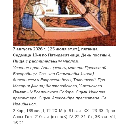
7 августа 2026 г. ( 25 июля ст.ст.), пятница.
Седмица 10-я по Пятидесятнице. День постный.
Пища с растительным маслом.
Успение прав.
Анны
(
икона
), матери Пресвятой
Богородицы. Свв. жен
Олимпиады
(
икона
)
диакониссы и
Евпраксии
девы, Тавеннской. Прп.
Макария
(
икона
) Желтоводского, Унженского.
Память
V Вселенского Собора
. Сщмч.
Николая
пресвитера. Сщмч.
Александра
пресвитера. Св.
Ираиды
исп.
2 Кор., 169 зач., I, 12-20.
Мф., 91 зач., XXII, 23-33.
Прав.
Анны:
Гал., 210 зач. (от полу́), IV, 22-31.
Лк., 36 зач., VIII,
16-21.