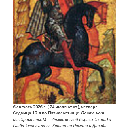
6 августа 2026 г. ( 24 июля ст.ст.), четверг.
Седмица 10-я по Пятидесятнице.
Поста нет.
Мц.
Христины
. Мчч. блгвв. князей
Бориса
(
икона
) и
Глеба
(
икона
), во св. Крещении Романа и Давида.