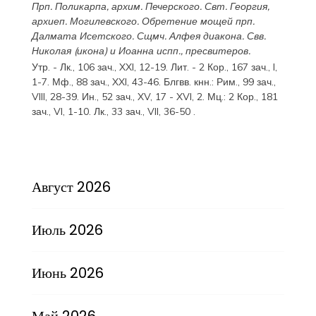
Прп.
Поликарпа
, архим. Печерского. Свт.
Георгия
,
архиеп. Могилевского. Обретение мощей прп.
Далмата
Исетского. Сщмч.
Алфея
диакона. Свв.
Николая
(
икона
) и
Иоанна
испп., пресвитеров.
Утр. -
Лк., 106 зач., XXI, 12-19.
Лит. -
2 Кор., 167 зач., I,
1-7.
Мф., 88 зач., XXI, 43-46.
Блгвв. кнн.:
Рим., 99 зач.,
VIII, 28-39.
Ин., 52 зач., XV, 17 - XVI, 2.
Мц.:
2 Кор., 181
зач., VI, 1-10.
Лк., 33 зач., VII, 36-50
.
Август 2026
Июль 2026
Июнь 2026
Май 2026