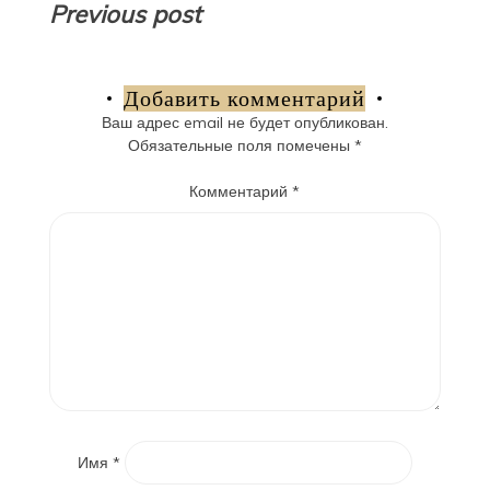
Навигация
Previous post
по
записям
Добавить комментарий
Ваш адрес email не будет опубликован.
Обязательные поля помечены
*
Комментарий
*
Имя
*