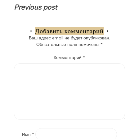
Навигация
Previous post
по
записям
Добавить комментарий
Ваш адрес email не будет опубликован.
Обязательные поля помечены
*
Комментарий
*
Имя
*