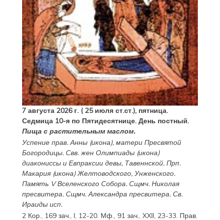
7 августа 2026 г. ( 25 июля ст.ст.), пятница.
Седмица 10-я по Пятидесятнице. День постный.
Пища с растительным маслом.
Успение прав.
Анны
(
икона
), матери Пресвятой
Богородицы. Свв. жен
Олимпиады
(
икона
)
диакониссы и
Евпраксии
девы, Тавеннской. Прп.
Макария
(
икона
) Желтоводского, Унженского.
Память
V Вселенского Собора
. Сщмч.
Николая
пресвитера. Сщмч.
Александра
пресвитера. Св.
Ираиды
исп.
2 Кор., 169 зач., I, 12-20.
Мф., 91 зач., XXII, 23-33.
Прав.