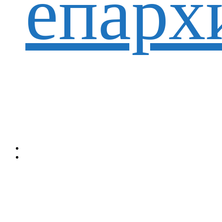
епарх