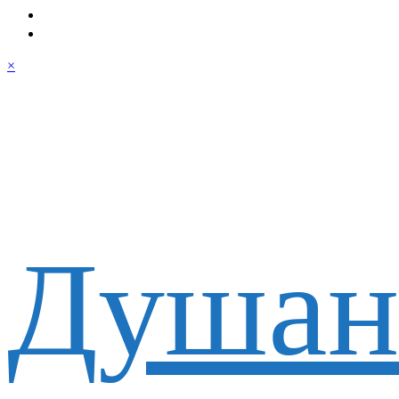
×
Душан