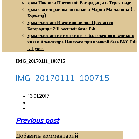
храм Покрова Пресвятой Богородицы г. Турсунзаде
храм святой равноапостольной Марии Магдалины (г.
Худжанд)
храм-часовня Иверской иконы Пресвятой
Богородицы 201 военной базы РФ
храм-часовня во имя святого благоверного великого
князя Александра Невского при военной базе ВКС РФ
г. Нурек
IMG_20170111_100715
IMG_20170111_100715
13.01.2017
Навигация
Previous post
по
Добавить комментарий
записям