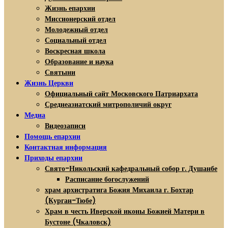
Жизнь епархии
Миссионерский отдел
Молодежный отдел
Социальный отдел
Воскресная школа
Образование и наука
Святыни
Жизнь Церкви
Официальный сайт Московского Патриархата
Среднеазиатский митрополичий округ
Медиа
Видеозаписи
Помощь епархии
Контактная информация
Приходы епархии
Свято-Никольский кафедральный собор г. Душанбе
Расписание богослужений
храм архистратига Божия Михаила г. Бохтар
(Курган-Тюбе)
Храм в честь Иверской иконы Божией Матери в
Бустоне (Чкаловск)