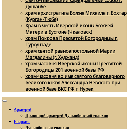
Свято-Никольский кафедральный собор г.
Душанбе
храм архистратига Божия Михаила г. Бохтар
(Курган-Тюбе)
Храм в честь Иверской иконы Божией
Матери в Бустоне (Чкаловск)
храм Покрова Пресвятой Богородицы г.
Турсунзаде
храм святой равноапостольной Марии
Магдалины (г. Худжанд)
храм-часовня Иверской иконы Пресвятой
Богородицы 201 военной базы РФ
храм-часовня во имя святого благоверного
великого князя Александра Невского при
военной базе ВКС РФ г. Нурек
Архиерей
Правящий архиерей Душанбинской епархии
Епархия
Душанбинская епархия