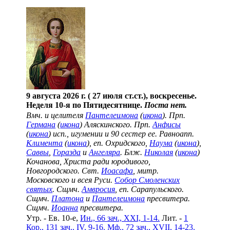
9 августа 2026 г. ( 27 июля ст.ст.), воскресенье.
Неделя 10-я по Пятидесятнице.
Поста нет.
Вмч. и целителя
Пантелеимона
(
икона
). Прп.
Германа
(
икона
) Аляскинского. Прп.
Анфисы
(
икона
) исп., игумении и 90 сестер ее. Равноапп.
Климента
(
икона
), еп. Охридского,
Наума
(
икона
),
Саввы
,
Горазда
и
Ангеляра
. Блж.
Николая
(
икона
)
Кочанова, Христа ради юродивого,
Новгородского. Свт.
Иоасафа
, митр.
Московского и всея Руси.
Собор Смоленских
святых
. Сщмч.
Амвросия
, еп. Сарапульского.
Сщмч.
Платона
и
Пантелеимона
пресвитера.
Сщмч.
Иоанна
пресвитера.
Утр. - Ев. 10-е,
Ин., 66 зач., XXI, 1-14.
Лит. -
1
Кор., 131 зач., IV, 9-16.
Мф., 72 зач., XVII, 14-23.