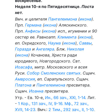
воскресенье.
Неделя 10-я по Пятидесятнице.
Поста
нет.
Вмч. и целителя
Пантелеимона
(
икона
).
Прп.
Германа
(
икона
) Аляскинского.
Прп.
Анфисы
(
икона
) исп., игумении и 90
сестер ее. Равноапп.
Климента
(
икона
),
еп. Охридского,
Наума
(
икона
),
Саввы
,
Горазда
и
Ангеляра
. Блж.
Николая
(
икона
) Кочанова, Христа ради
юродивого, Новгородского. Свт.
Иоасафа
, митр. Московского и всея
Руси.
Собор Смоленских святых
. Сщмч.
Амвросия
, еп. Сарапульского. Сщмч.
Платона
и
Пантелеимона
пресвитера.
Сщмч.
Иоанна
пресвитера.
Утр. - Ев. 10-е,
Ин., 66 зач., XXI, 1-14.
Лит.
-
1 Кор., 131 зач., IV, 9-16.
Мф., 72 зач.,
XVII, 14-23.
Вмч.:
2 Тим., 292 зач., II, 1-10.