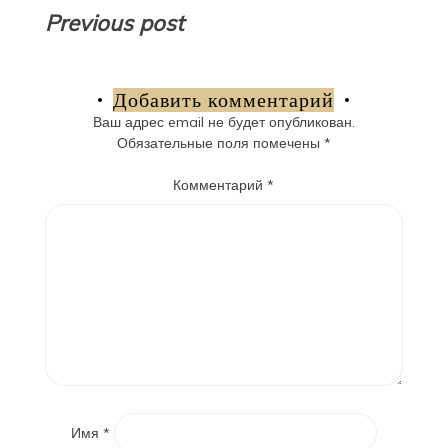
Навигация
Previous post
по
записям
Добавить комментарий
Ваш адрес email не будет опубликован.
Обязательные поля помечены
*
Комментарий
*
Имя
*