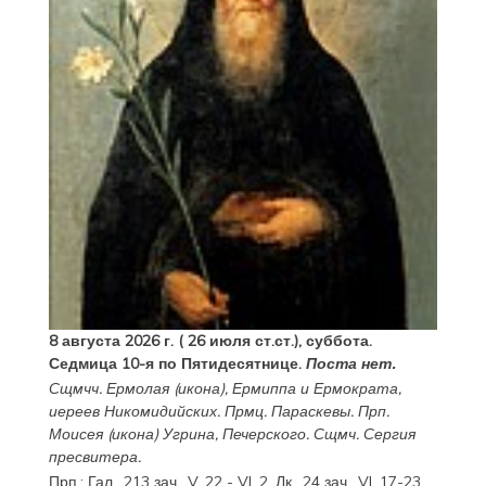
8 августа 2026 г. ( 26 июля ст.ст.), суббота.
Седмица 10-я по Пятидесятнице.
Поста нет.
Сщмчч.
Ермолая
(
икона
),
Ермиппа
и
Ермократа
,
иереев Никомидийских. Прмц.
Параскевы
. Прп.
Моисея
(
икона
) Угрина, Печерского. Сщмч.
Сергия
пресвитера.
Прп.:
Гал., 213 зач., V, 22 - VI, 2.
Лк., 24 зач., VI, 17-23
.