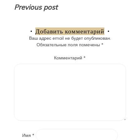
Навигация
Previous post
по
записям
Добавить комментарий
Ваш адрес email не будет опубликован.
Обязательные поля помечены
*
Комментарий
*
Имя
*