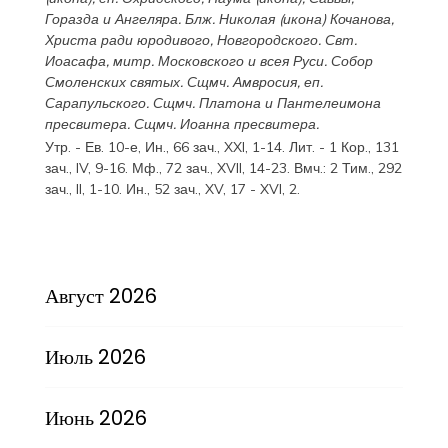
Горазда
и
Ангеляра
. Блж.
Николая
(
икона
) Кочанова,
Христа ради юродивого, Новгородского. Свт.
Иоасафа
, митр. Московского и всея Руси.
Собор
Смоленских святых
. Сщмч.
Амвросия
, еп.
Сарапульского. Сщмч.
Платона
и
Пантелеимона
пресвитера. Сщмч.
Иоанна
пресвитера.
Утр. - Ев. 10-е,
Ин., 66 зач., XXI, 1-14.
Лит. -
1 Кор., 131
зач., IV, 9-16.
Мф., 72 зач., XVII, 14-23.
Вмч.:
2 Тим., 292
зач., II, 1-10.
Ин., 52 зач., XV, 17 - XVI, 2.
Август 2026
Июль 2026
Июнь 2026