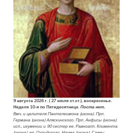
9 августа 2026 г. ( 27 июля ст.ст.), воскресенье.
Неделя 10-я по Пятидесятнице.
Поста нет.
Вмч. и целителя
Пантелеимона
(
икона
). Прп.
Германа
(
икона
) Аляскинского. Прп.
Анфисы
(
икона
)
исп., игумении и 90 сестер ее. Равноапп.
Климента
(
икона
), еп. Охридского,
Наума
(
икона
),
Саввы
,