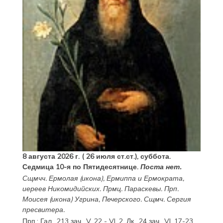
8 августа 2026 г. ( 26 июля ст.ст.), суббота.
Седмица 10-я по Пятидесятнице.
Поста нет.
Сщмчч.
Ермолая
(
икона
),
Ермиппа
и
Ермократа
,
иереев Никомидийских. Прмц.
Параскевы
. Прп.
Моисея
(
икона
) Угрина, Печерского. Сщмч.
Сергия
пресвитера.
Прп.:
Гал., 213 зач., V, 22 - VI, 2.
Лк., 24 зач., VI, 17-23
.