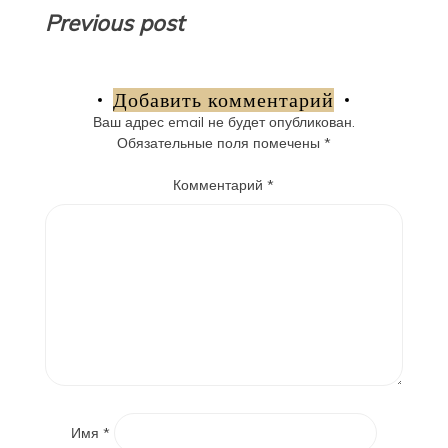
Навигация
Previous post
по
записям
Добавить комментарий
Ваш адрес email не будет опубликован.
Обязательные поля помечены
*
Комментарий
*
Имя
*