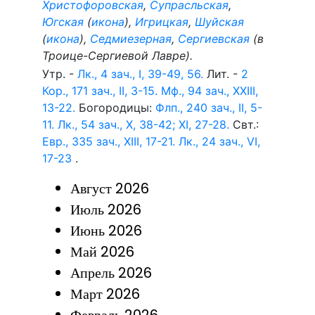
Христофоровская
,
Супрасльская
,
Югская
(
икона
),
Игрицкая
,
Шуйская
(
икона
),
Седмиезерная
,
Сергиевская
(в
Троице-Сергиевой Лавре).
Утр. -
Лк., 4 зач., I, 39-49, 56.
Лит. -
2
Кор., 171 зач., II, 3-15.
Мф., 94 зач., XXIII,
13-22.
Богородицы:
Флп., 240 зач., II, 5-
11.
Лк., 54 зач., X, 38-42; XI, 27-28.
Свт.:
Евр., 335 зач., XIII, 17-21.
Лк., 24 зач., VI,
17-23
.
Август 2026
Июль 2026
Июнь 2026
Май 2026
Апрель 2026
Март 2026