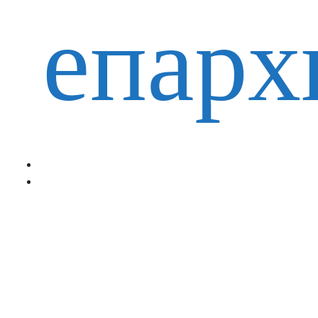
епарх