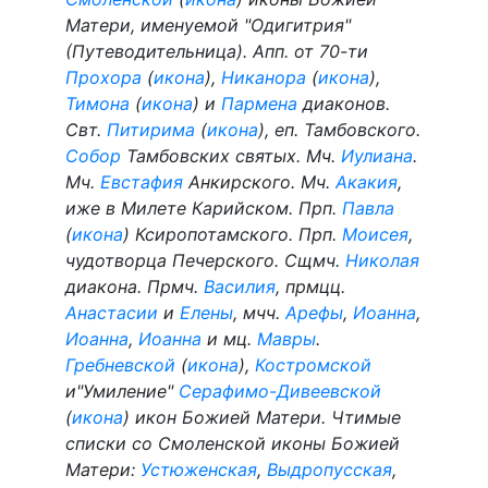
Матери, именуемой "Одигитрия"
(Путеводительница). Апп. от 70-ти
Прохора
(
икона
),
Никанора
(
икона
),
Тимона
(
икона
) и
Пармена
диаконов.
Свт.
Питирима
(
икона
), еп. Тамбовского.
Собор
Тамбовских святых. Мч.
Иулиана
.
Мч.
Евстафия
Анкирского. Мч.
Акакия
,
иже в Милете Карийском. Прп.
Павла
(
икона
) Ксиропотамского. Прп.
Моисея
,
чудотворца Печерского. Сщмч.
Николая
диакона. Прмч.
Василия
, прмцц.
Анастасии
и
Елены
, мчч.
Арефы
,
Иоанна
,
Иоанна
,
Иоанна
и мц.
Мавры
.
Гребневской
(
икона
),
Костромской
и"Умиление"
Серафимо-Дивеевской
(
икона
) икон Божией Матери. Чтимые
списки со Смоленской иконы Божией
Матери:
Устюженская
,
Выдропусская
,