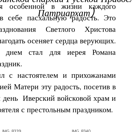
ся особенной в жизни каждого
Патриархат)
 в себе пасхальную радость. Это
зднования Светлого Христова
лагодать осеняет сердца верующих.
м днем стал для иерея Романа
аздник.
л с настоятелем и прихожанами
ей Матери эту радость, посетив в
й день Иверский войсковой храм и
оятеля с престольным праздником.
IMG_8339
IMG_8340