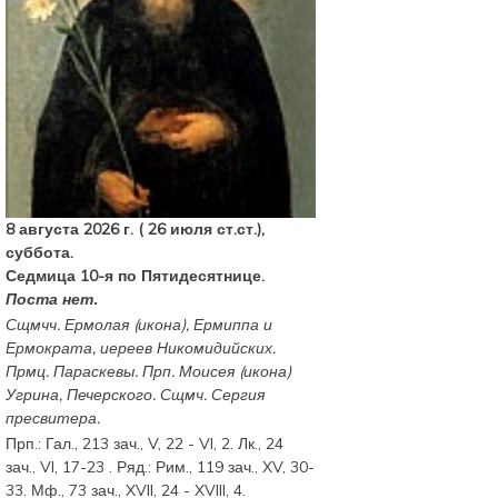
8 августа 2026 г. ( 26 июля ст.ст.),
суббота.
Седмица 10-я по Пятидесятнице.
Поста нет.
Сщмчч.
Ермолая
(
икона
),
Ермиппа
и
Ермократа
, иереев Никомидийских.
Прмц.
Параскевы
. Прп.
Моисея
(
икона
)
Угрина, Печерского. Сщмч.
Сергия
пресвитера.
Прп.:
Гал., 213 зач., V, 22 - VI, 2.
Лк., 24
зач., VI, 17-23
. Ряд.:
Рим., 119 зач., XV, 30-
33.
Мф., 73 зач., XVII, 24 - XVIII, 4.