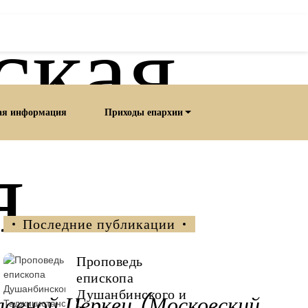
ская
ая информация
Приходы епархии
я
Последние публикации
Проповедь
епископа
Душанбинского и
лавной Церкви (Московский