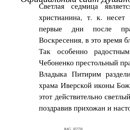
Светлая седмица являет
христианина, т. к. несет
первые дни после пра
Воскресения, в это время б
Так особенно радостны
Чебоненко престольный пр
Владыка Питирим раздели
храма Иверской иконы Божи
этот действительно светлы
поздравив прихожан и наст
IMG_8278