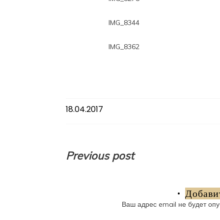
IMG_8344
IMG_8362
18.04.2017
Навигация
Previous post
по
записям
Добави
Ваш адрес email не будет опу