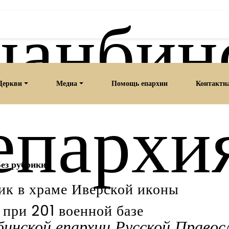
анбин
Церкви
Медиа
Помощь епархии
Контактн
епархи
ез рубрики
ик в храме Иверской иконы
при 201 военной базе
нской епархии Русской Правос