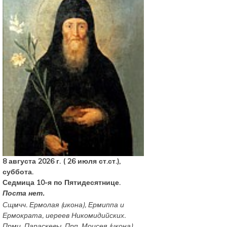
8 августа 2026 г. ( 26 июля ст.ст.),
суббота.
Седмица 10-я по Пятидесятнице.
Поста нет.
Сщмчч.
Ермолая
(
икона
),
Ермиппа
и
Ермократа
, иереев Никомидийских.
Прмц.
Параскевы
. Прп.
Моисея
(
икона
)