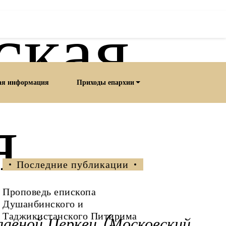
ская
ая информация
Приходы епархии
я
Последние публикации
Проповедь епископа
Душанбинского и
Таджикистанского Питирима
лавной Церкви (Московский